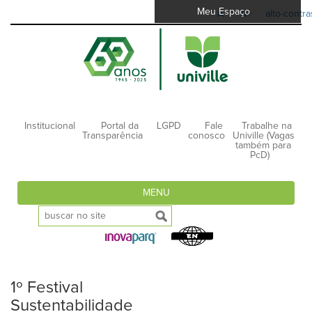
Meu Espaço
A-
A+
alto-contra
Institucional
Portal da
LGPD
Fale
Trabalhe na
Transparência
conosco
Univille (Vagas
também para
PcD)
MENU
1º Festival
Sustentabilidade