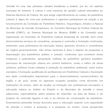
Joinville foi uma das primeiras cidades brasileiras a instituir, por lei, um sistema
municipal de fomento à cultura e uma estrutura de gestão cultural articulados ao
Sistema Nacional de Cultura. No que tange especificamente ao campo do patrimônio
cultural, é digno de nota que professores e egressos participaram da criação e do
funcionamento da Comissão do Patrimônio Histórico, Arqueológico, Artístico e Natural
do Município de Joinville (Comphaan), do Conselho Municipal de Política Cultural de
Joinville (CMPC), do Sistema Municipal de Museus (SMM) e da Comissão para
implantação do Inventário do Patrimônio Cultural (Imaterial) de Joinville, bem como
desenvolveram serviços de consultoria, pesquisa e extensão e formação continuada,
sobretudo, para professores da educação básica, gestores, técnicos e conselheiros
de órgãos governamentais. São temas inerentes à área e objetos de pesquisas a
depredação dos patrimônios público e privado, contendas que envolvem terras
indígenas e quilombolas, apropriação indébita do patrimônio genético brasileiro,
processos de intervenção urbana em centros históricos, roubo e tráfico de obras
artísticas, políticas locais voltadas à proteção do patrimônio ambiental, entre outros
exemplos. A formação qualificada de profissionais em Patrimônio Cultural e Sociedade
tem dado contribuições importantes para o desenvolvimento socioeconômico da
região e do país, tendo os egressos ocupado posições como docentes em
instituições de ensino, além de auxiliar na formação dos profissionais vinculados à
educação básica no âmbito do Estado e do Município de Joinville e áreas
adjacentes, especialmente pelos projetos de extensão na área de leitura e de
projetos de extensão ligados à arte e às oficinas de conservação de patrimônio.
Entendemos primordial formar docentes para a educação superior com capacidade
de articular o ensino à pesquisa e a pesquisa ao ensino, numa perspectiva