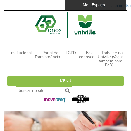
Meu Espaço
A-
A+
alto-contra
Institucional
Portal da
LGPD
Fale
Trabalhe na
Transparência
conosco
Univille (Vagas
também para
PcD)
MENU