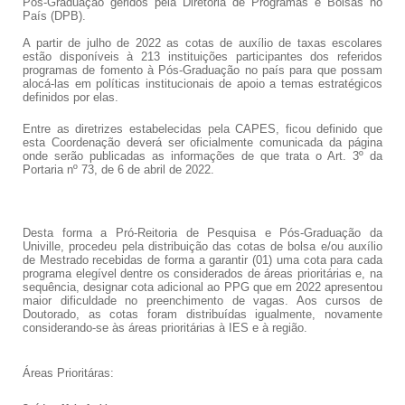
Pós-Graduação geridos pela Diretoria de Programas e Bolsas no
País (DPB).
A partir de julho de 2022 as cotas de auxílio de taxas escolares
estão disponíveis à 213 instituições participantes dos referidos
programas de fomento à Pós-Graduação no país para que possam
alocá-las em políticas institucionais de apoio a temas estratégicos
definidos por elas.
Entre as diretrizes estabelecidas pela CAPES, ficou definido que
esta Coordenação deverá ser oficialmente comunicada da página
onde serão publicadas as informações de que trata o Art. 3º da
Portaria nº 73, de 6 de abril de 2022.
Desta forma a Pró-Reitoria de Pesquisa e Pós-Graduação da
Univille, procedeu pela distribuição das cotas de bolsa e/ou auxílio
de Mestrado recebidas de forma a garantir (01) uma cota para cada
programa elegível dentre os considerados de áreas prioritárias e, na
sequência, designar cota adicional ao PPG que em 2022 apresentou
maior dificuldade no preenchimento de vagas. Aos cursos de
Doutorado, as cotas foram distribuídas igualmente, novamente
considerando-se às áreas prioritárias à IES e à região.
Áreas Prioritáras: