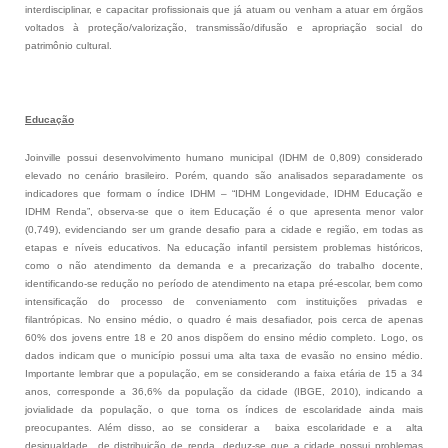
interdisciplinar, e capacitar profissionais que já atuam ou venham a atuar em órgãos
voltados à proteção/valorização, transmissão/difusão e apropriação social do
patrimônio cultural.
Educação
Joinville possui desenvolvimento humano municipal (IDHM de 0,809) considerado
elevado no cenário brasileiro. Porém, quando são analisados separadamente os
indicadores que formam o índice IDHM – “IDHM Longevidade, IDHM Educação e
IDHM Renda”, observa-se que o item Educação é o que apresenta menor valor
(0,749), evidenciando ser um grande desafio para a cidade e região, em todas as
etapas e níveis educativos. Na educação infantil persistem problemas históricos,
como o não atendimento da demanda e a precarização do trabalho docente,
identificando-se redução no período de atendimento na etapa pré-escolar, bem como
intensificação do processo de conveniamento com instituições privadas e
filantrópicas. No ensino médio, o quadro é mais desafiador, pois cerca de apenas
60% dos jovens entre 18 e 20 anos dispõem do ensino médio completo. Logo, os
dados indicam que o município possui uma alta taxa de evasão no ensino médio.
Importante lembrar que a população, em se considerando a faixa etária de 15 a 34
anos, corresponde a 36,6% da população da cidade (IBGE, 2010), indicando a
jovialidade da população, o que torna os índices de escolaridade ainda mais
preocupantes. Além disso, ao se considerar a baixa escolaridade e a alta
desigualdade de distribuição de renda, deduz-se que a cidade possui problemas