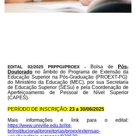
Bolsa de
Pós-
EDITAL 02/2025 PRPPGI/PROEX -
Doutorado
no âmbito do Programa de Extensão da
Educação Superior na Pós-Graduação (PROEXT-PG)
do Ministério da Educação (MEC), por sua Secretaria
de Educação Superior (SESu) e pela Coordenação de
Aperfeiçoamento de Pessoal de Nível Superior
(CAPES).
PERÍODO DE INSCRIÇÃO:
23 a 30
/06/2025
Mais informações e link para o edital:
https://www.univille.edu.br//pt-
br/institucional/proreitorias/proex/extensao-