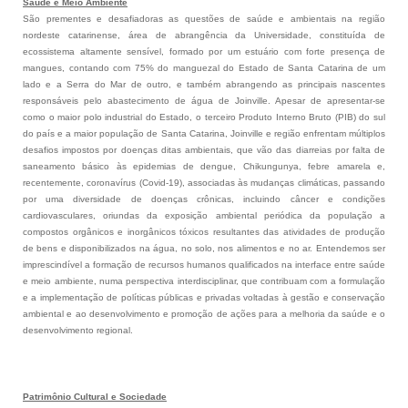
Saúde e Meio Ambiente
São prementes e desafiadoras as questões de saúde e ambientais na região
nordeste catarinense, área de abrangência da Universidade, constituída de
ecossistema altamente sensível, formado por um estuário com forte presença de
mangues, contando com 75% do manguezal do Estado de Santa Catarina de um
lado e a Serra do Mar de outro, e também abrangendo as principais nascentes
responsáveis pelo abastecimento de água de Joinville. Apesar de apresentar-se
como o maior polo industrial do Estado, o terceiro Produto Interno Bruto (PIB) do sul
do país e a maior população de Santa Catarina, Joinville e região enfrentam múltiplos
desafios impostos por doenças ditas ambientais, que vão das diarreias por falta de
saneamento básico às epidemias de dengue, Chikungunya, febre amarela e,
recentemente, coronavírus (Covid-19), associadas às mudanças climáticas, passando
por uma diversidade de doenças crônicas, incluindo câncer e condições
cardiovasculares, oriundas da exposição ambiental periódica da população a
compostos orgânicos e inorgânicos tóxicos resultantes das atividades de produção
de bens e disponibilizados na água, no solo, nos alimentos e no ar. Entendemos ser
imprescindível a formação de recursos humanos qualificados na interface entre saúde
e meio ambiente, numa perspectiva interdisciplinar, que contribuam com a formulação
e a implementação de políticas públicas e privadas voltadas à gestão e conservação
ambiental e ao desenvolvimento e promoção de ações para a melhoria da saúde e o
desenvolvimento regional.
Patrimônio Cultural e Sociedade