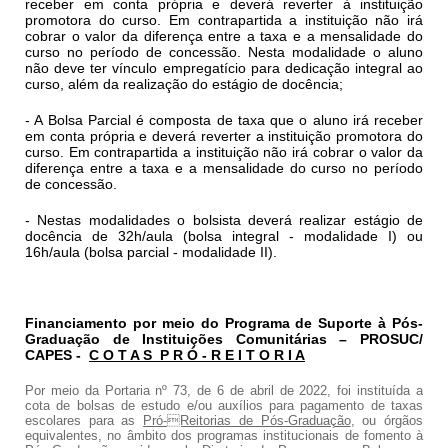
receber em conta própria e deverá reverter à instituição
promotora do curso. Em contrapartida a instituição não irá
cobrar o valor da diferença entre a taxa e a mensalidade do
curso no período de concessão. Nesta modalidade o aluno
não deve ter vínculo empregatício para dedicação integral ao
curso, além da realização do estágio de docência;
- A Bolsa Parcial é composta de taxa que o aluno irá receber
em conta própria e deverá reverter a instituição promotora do
curso. Em contrapartida a instituição não irá cobrar o valor da
diferença entre a taxa e a mensalidade do curso no período
de concessão.
-
Nestas modalidades o bolsista deverá realizar estágio de
docência de 32h/aula (bolsa integral - modalidade I) ou
16h/aula (bolsa parcial - modalidade II).
Financiamento por meio do Programa de Suporte à Pós-
Graduação de Instituições Comunitárias – PROSUC/
CAPES -
C O T A S P R Ó - R E I T O R I A
Por meio da Portaria nº 73, de 6 de abril de 2022, foi instituída a
cota de bolsas de estudo e/ou auxílios para pagamento de taxas
escolares para as
Pró-Reitorias de Pós-Graduação
, ou órgãos
equivalentes, no âmbito dos programas institucionais de fomento à