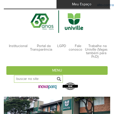
Meu Espaço
A-
A+
alto-contra
Institucional
Portal da
LGPD
Fale
Trabalhe na
Transparência
conosco
Univille (Vagas
também para
PcD)
MENU