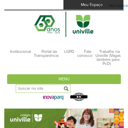
Meu Espaço
A-
A+
alto-contra
Institucional
Portal da
LGPD
Fale
Trabalhe na
Transparência
conosco
Univille (Vagas
também para
PcD)
MENU