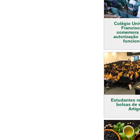
Colégio Uni
Francisc
comemora 
autorização
funcio
Estudantes re
bolsas de 
Artig