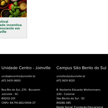
stival
ade incentiva
nsciente em
ville
Unidade Centro - Joinville
Campus São Bento do Sul
unidadecentro@univille.br
univillesbs@univille.br
(47) 3431-0600
(47) 3631-9120
Rua Rio do Sul, 270 - Bucarein
R. Norberto Eduardo Weihermann,
Joinville - SC
230 - Colonial
89202-201
São Bento do Sul - SC
CNPJ: 84.714.682/0004-37
89288-385
Razão Social: Fundação Educacional