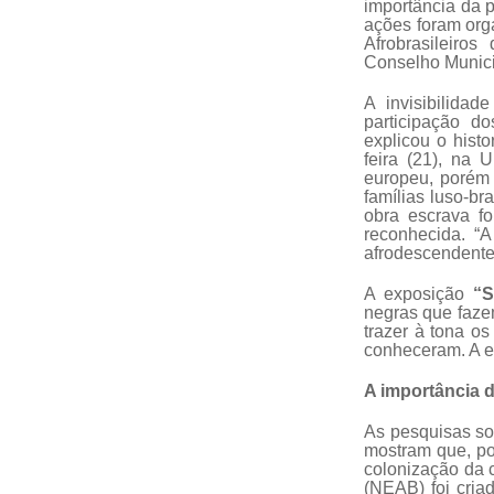
importância da 
ações foram or
Afrobrasileiro
Conselho Munici
A invisibilida
participação d
explicou o hist
feira (21), na 
europeu, porém 
famílias luso-br
obra escrava f
reconhecida. “A
afrodescendente
A exposição
“S
negras que fazem
trazer à tona o
conheceram. A ex
A importância d
As pesquisas so
mostram que, po
colonização da c
(NEAB) foi cria