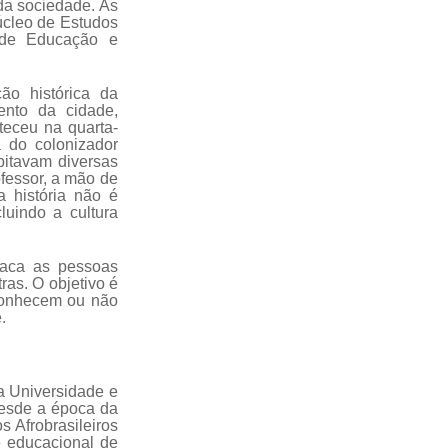
da sociedade. As
cleo de Estudos
l de Educação e
ão histórica da
ento da cidade,
teceu na quarta-
a do colonizador
bitavam diversas
ofessor, a mão de
 história não é
luindo a cultura
taca as pessoas
ras. O objetivo é
 conhecem ou não
.
a Universidade e
desde a época da
s Afrobrasileiros
e educacional de