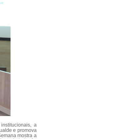
stitucionais, a
gualde e promova
A Semana mostra a