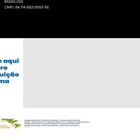
89240-000
CNPJ: 84.714.682/0003-56