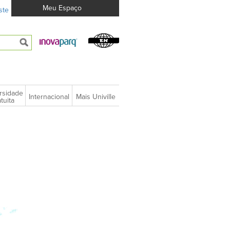
Meu Espaço
ste
rsidade
Internacional
Mais Univille
tuita