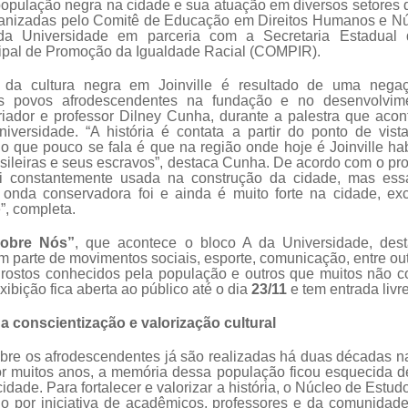
população negra na cidade e sua atuação em diversos setores 
ganizadas pelo Comitê de Educação em Direitos Humanos e Nú
s da Universidade em parceria com a Secretaria Estadua
pal de Promoção da Igualdade Racial (COMPIR).
de da cultura negra em Joinville é resultado de uma negaç
os povos afrodescendentes na fundação e no desenvolvim
oriador e professor Dilney Cunha, durante a palestra que acon
Universidade. “A história é contata a partir do ponto de vist
o que pouco se fala é que na região onde hoje é Joinville ha
asileiras e seus escravos”, destaca Cunha. De acordo com o pr
oi constantemente usada na construção da cidade, mas essa
 onda conservadora foi e ainda é muito forte na cidade, exc
”, completa.
obre Nós”
, que acontece o bloco A da Universidade, des
 parte de movimentos sociais, esporte, comunicação, entre out
s rostos conhecidos pela população e outros que muitos não
ibição fica aberta ao público até o dia
23/11
e tem entrada livre
a conscientização e valorização cultural
bre os afrodescendentes já são realizadas há duas décadas n
r muitos anos, a memória dessa população ficou esquecida 
idade. Para fortalecer e valorizar a história, o Núcleo de Estudo
do por iniciativa de acadêmicos, professores e da comunidad