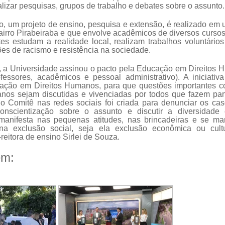
ealizar pesquisas, grupos de trabalho e debates sobre o assunto.
, um projeto de ensino, pesquisa e extensão, é realizado e
irro Pirabeiraba e que envolve acadêmicos de diversos cursos 
es estudam a realidade local, realizam trabalhos voluntário
ões de racismo e resistência na sociedade.
 a Universidade assinou o pacto pela Educação em Direitos
fessores, acadêmicos e pessoal administrativo). A iniciati
ação em Direitos Humanos, para que questões importantes c
anos sejam discutidas e vivenciadas por todos que fazem parte
do Comitê nas redes sociais foi criada para denunciar os ca
nscientização sobre o assunto e discutir a diversidade ét
manifesta nas pequenas atitudes, nas brincadeiras e se ma
 na exclusão social, seja ela exclusão econômica ou cultu
-reitora de ensino Sirlei de Souza.
ém: