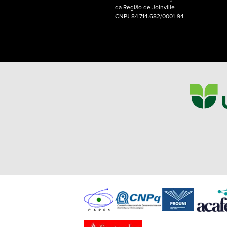
da Região de Joinville
CNPJ 84.714.682/0001-94