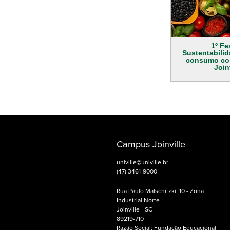
1º Fe
Sustentabilid
consumo co
Join
Campus Joinville
univille@univille.br
(47) 3461-9000
Rua Paulo Malschitzki, 10 - Zona
Industrial Norte
Joinville - SC
89219-710
Razão Social: Fundação Educacional