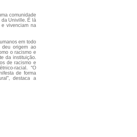
m uma comunidade
da Univille. É lá
s e vivenciam na
 Humanos em todo
va deu origem ao
omo o racismo e
 da instituição.
sos de racismo e
nico-racial. “O
nifesta de forma
ral”, destaca a