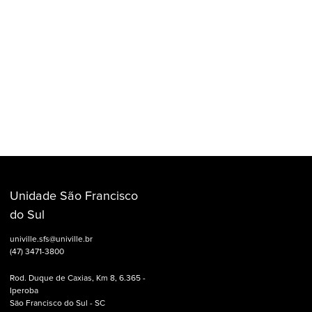
Unidade São Francisco
do Sul
univille.sfs@univille.br
(47) 3471-3800
Rod. Duque de Caxias, Km 8, 6.365 -
Iperoba
São Francisco do Sul - SC