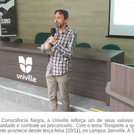
onsciência Negra, a Univille reforça um de seus valores in
aldade e combate ao preconceito. Com o tema “Respeite a i
ento acontece desde terça-feira (20/11), no campus Joinville. 