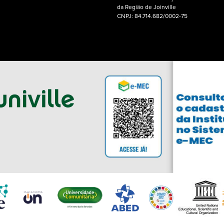
da Região de Joinville
CNPJ: 84.714.682/0002-75