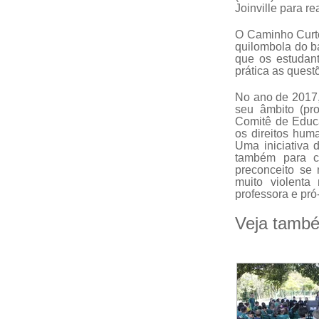
Joinville para r
O Caminho Curto
quilombola do ba
que os estudant
prática as quest
No ano de 2017,
seu âmbito (pro
Comitê de Educ
os direitos hum
Uma iniciativa 
também para co
preconceito se 
muito violenta
professora e pró
Veja tamb