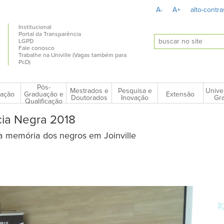
A-
A+
alto-contra
Institucional
Portal da Transparência
LGPD
Fale conosco
Trabalhe na Univille (Vagas também para
PcD)
Pós-
Mestrados e
Pesquisa e
Unive
ação
Extensão
Graduação e
Doutorados
Inovação
Gra
Qualificação
ia Negra 2018
a memória dos negros em Joinville