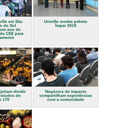
ville em São
Univille recebe prêmio
o do Sul
Ímpar 2018
um ano de
 da CEE para
namento
jeitam dividir
Negócios de impacto
estudos do
compartilham experiências
o 170
com a comunidade