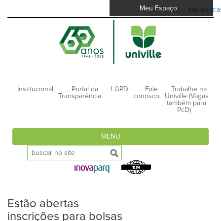
Meu Espaço
A-
A+
alto-contra
Institucional
Portal da
LGPD
Fale
Trabalhe na
Transparência
conosco
Univille (Vagas
também para
PcD)
MENU
Estão abertas
inscrições para bolsas