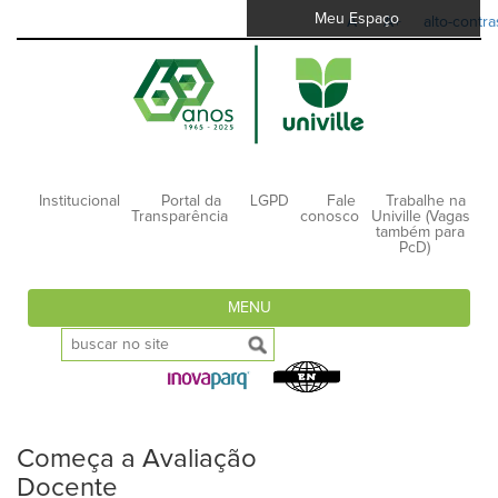
Meu Espaço
A-
A+
alto-contra
Institucional
Portal da
LGPD
Fale
Trabalhe na
Transparência
conosco
Univille (Vagas
também para
PcD)
MENU
Começa a Avaliação
Docente