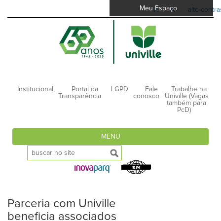
Meu Espaço
A-
A+
alto-contra
Institucional
Portal da
LGPD
Fale
Trabalhe na
Transparência
conosco
Univille (Vagas
também para
PcD)
MENU
Parceria com Univille
beneficia associados