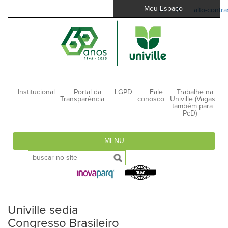
Meu Espaço
A-
A+
alto-contra
Institucional
Portal da
LGPD
Fale
Trabalhe na
Transparência
conosco
Univille (Vagas
também para
PcD)
MENU
Univille sedia
Congresso Brasileiro