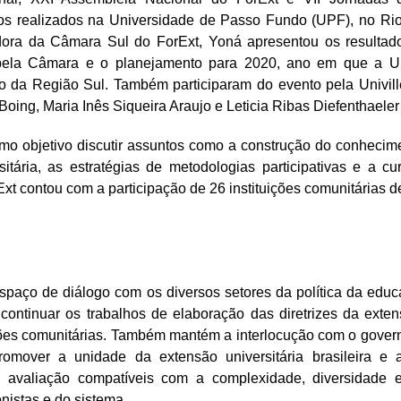
os realizados na Universidade de Passo Fundo (UPF), no Ri
dora da Câmara Sul do ForExt, Yoná apresentou os resultado
pela Câmara e o planejamento para 2020, ano em que a Uni
o da Região Sul. Também participaram do evento pela Univill
Boing, Maria Inês Siqueira Araujo e Leticia Ribas Diefenthaele
o objetivo discutir assuntos como a construção do conhecim
itária, as estratégias de metodologias participativas e a cu
xt contou com a participação de 26 instituições comunitárias d
spaço de diálogo com os diversos setores da política da educ
continuar os trabalhos de elaboração das diretrizes da exten
ições comunitárias. Também mantém a interlocução com o govern
promover a unidade da extensão universitária brasileira e 
e avaliação compatíveis com a complexidade, diversidade e
onistas e do sistema.