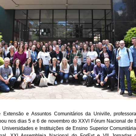
de Extensão e Assuntos Comunitários da Univille, professor
ipou nos dias 5 e 6 de novembro do XXVI Fórum Nacional de
 Universidades e Instituições de Ensino Superior Comunitária
nal, XXI Assembleia Nacional do ForExt e VII Jornadas