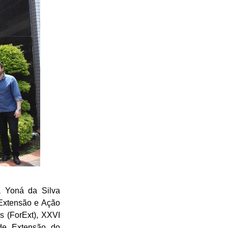
a Yoná da Silva
 Extensão e Ação
s (ForExt), XXVI
 de Extensão do