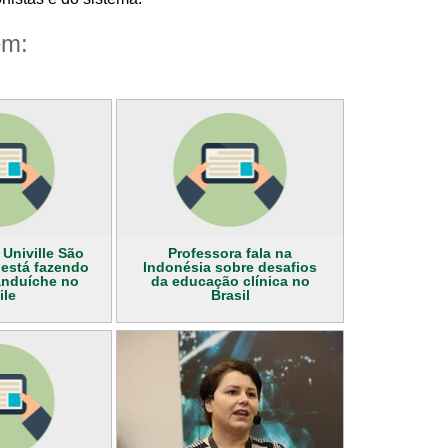
ém:
 Univille São
Professora fala na
 está fazendo
Indonésia sobre desafios
anduíche no
da educação clínica no
ile
Brasil