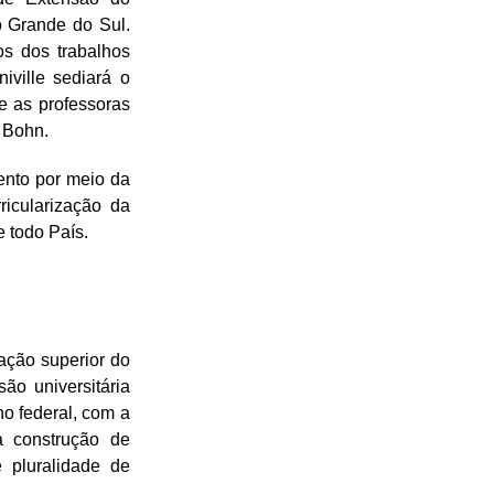
o Grande do Sul.
s dos trabalhos
ville sediará o
e as professoras
r Bohn.
ento por meio da
rricularização da
e todo País.
ação superior do
são universitária
o federal, com a
a construção de
 pluralidade de