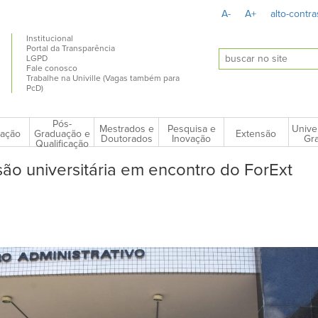
A-
A+
alto-contra
Institucional
Portal da Transparência
LGPD
Fale conosco
Trabalhe na Univille (Vagas também para
PcD)
Pós-
Mestrados e
Pesquisa e
Unive
ação
Extensão
Graduação e
Doutorados
Inovação
Gra
Qualificação
nsão universitária em encontro do ForExt