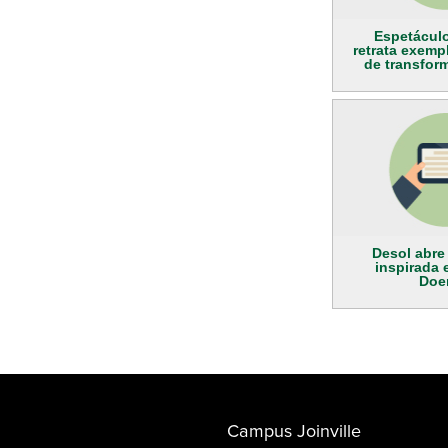
Espetácul
retrata exemp
de transfor
Desol abre
inspirada 
Doer
Campus Joinville