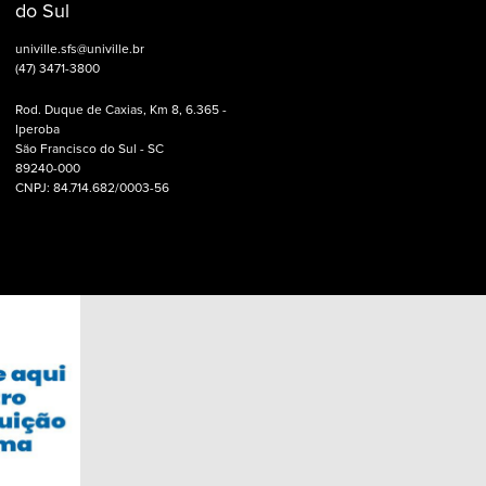
do Sul
univille.sfs@univille.br
(47) 3471-3800
Rod. Duque de Caxias, Km 8, 6.365 -
Iperoba
São Francisco do Sul - SC
89240-000
CNPJ: 84.714.682/0003-56