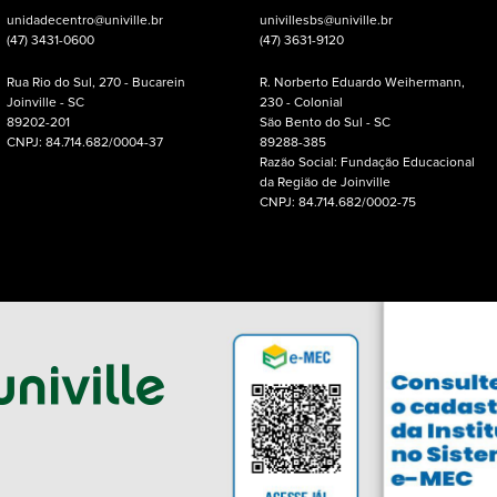
unidadecentro@univille.br
univillesbs@univille.br
(47) 3431-0600
(47) 3631-9120
Rua Rio do Sul, 270 - Bucarein
R. Norberto Eduardo Weihermann,
Joinville - SC
230 - Colonial
89202-201
São Bento do Sul - SC
CNPJ: 84.714.682/0004-37
89288-385
Razão Social: Fundação Educacional
da Região de Joinville
CNPJ: 84.714.682/0002-75