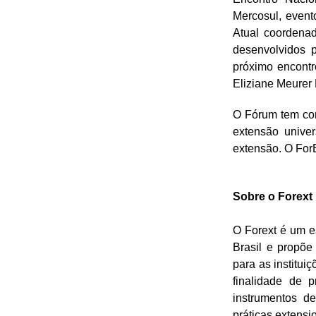
Mercosul, event
Atual coordena
desenvolvidos 
próximo encontr
Eliziane Meurer 
O Fórum tem com
extensão univers
extensão. O ForE
Sobre o Forext
O Forext é um e
Brasil e propõe 
para as institu
finalidade de 
instrumentos d
práticas extensi