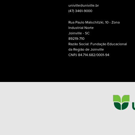
univille@univille.br
(47) 3461-9000
Rua Paulo Malschitzki, 10 - Zona
Industrial Norte
Joinville - SC
89219-710
Razão Social: Fundação Educacional
da Região de Joinville
CNPJ 84.714.682/0001-94