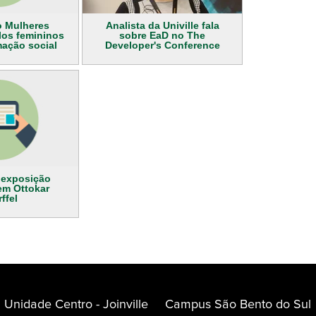
o Mulheres
Analista da Univille fala
los femininos
sobre EaD no The
mação social
Developer's Conference
 exposição
em Ottokar
ffel
Unidade Centro - Joinville
Campus São Bento do Sul