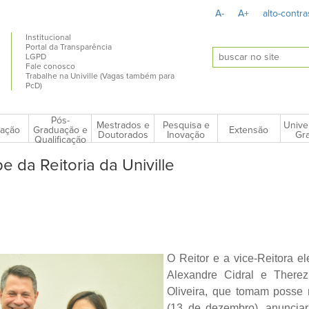
A-
A+
alto-contra
Institucional
Portal da Transparência
LGPD
Fale conosco
Trabalhe na Univille (Vagas também para
PcD)
Pós-
Mestrados e
Pesquisa e
Unive
ação
Extensão
Graduação e
Doutorados
Inovação
Gra
Qualificação
 da Reitoria da Univille
O Reitor e a vice-Reitora ele
Alexandre Cidral e There
Oliveira, que tomam posse n
(13 de dezembro), anuncia