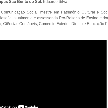
mpus São Bento do Sul
: Eduardo Silva
Comunicação Social, mestre em Patrimônio Cultural e Soc
losofia, atualmente é assessor da Pró-Reitoria de Ensino e d
, Ciências Contábeis, Comércio Exterior, Direito e Educação Fí