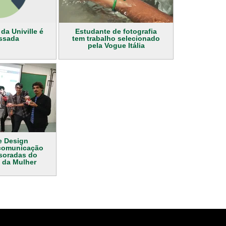
 da Univille é
Estudante de fotografia
ssada
tem trabalho selecionado
pela Vogue Itália
e Design
comunicação
soradas do
 da Mulher