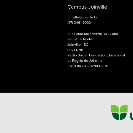
Campus Joinville
univille@univille.br
(47) 3461-9000
Rua Paulo Malschitzki, 10 - Zona
Industrial Norte
Joinville - SC
89219-710
Razão Social: Fundação Educacional
da Região de Joinville
CNPJ 84.714.682/0001-94