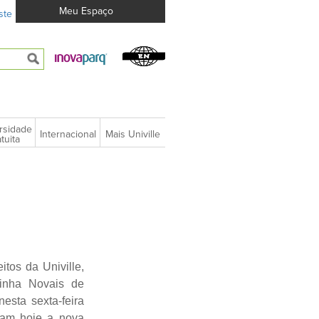
Meu Espaço
ste
rsidade
Internacional
Mais Univille
tuita
itos da Univille,
zinha Novais de
esta sexta-feira
ram hoje a nova