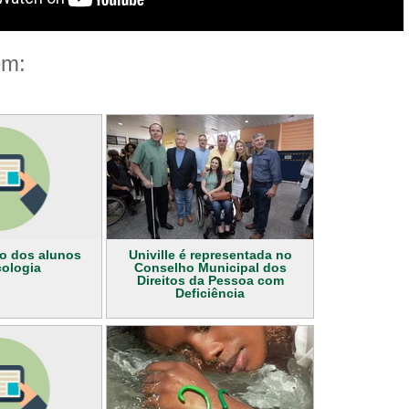
ém:
io dos alunos
Univille é representada no
cologia
Conselho Municipal dos
Direitos da Pessoa com
Deficiência