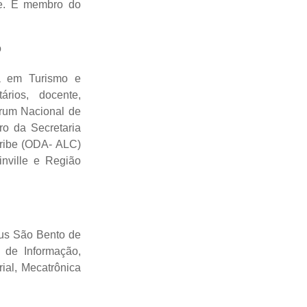
e. É membro do
o
a em Turismo e
rios, docente,
órum Nacional de
o da Secretaria
aribe (ODA- ALC)
nville e Região
us São Bento de
s de Informação,
al, Mecatrônica