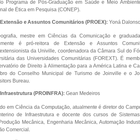
 do Programa de Pós-Graduação em Saúde e Meio
Ambient
nal de Ética em Pesquisa (CONEP)
.
e Extensão e Assuntos Comunitários (PROEX):
Yoná Dalons
ografia, mestre em Ciências da Comunicação e graduad
ualmente é pró-reitora de Extensão e Assuntos Comunitá
extensionista da Univille, coordenadora da Câmara Sul do F
rsitária das Universidades Comunitárias (FOREXT). É membr
rvatório de Direito à Alimentação para a América Latina e C
o do Conselho Municipal de Turismo de Joinville e o Joi
sitors Bureau.
 Infraestrutura (PROINFRA):
Gean Medeiros
ado em Ciência da Computação, atualmente é diretor do Camp
 Interino de Infraestrutura e docente dos cursos de Sistema
Produção Mecânica, Engenharia Mecânica, Automação Industri
tão Comercial.