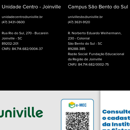
Unidade Centro - Joinville
Campus São Bento do Sul
unidadecentro@univille.br
univillesbs@univille.br
(47) 3431-0600
(47) 3631-9120
Rua Rio do Sul, 270 - Bucarein
R. Norberto Eduardo Weihermann,
Joinville - SC
230 - Colonial
89202-201
São Bento do Sul - SC
CNPJ: 84.714.682/0004-37
89288-385
Razão Social: Fundação Educacional
da Região de Joinville
CNPJ: 84.714.682/0002-75