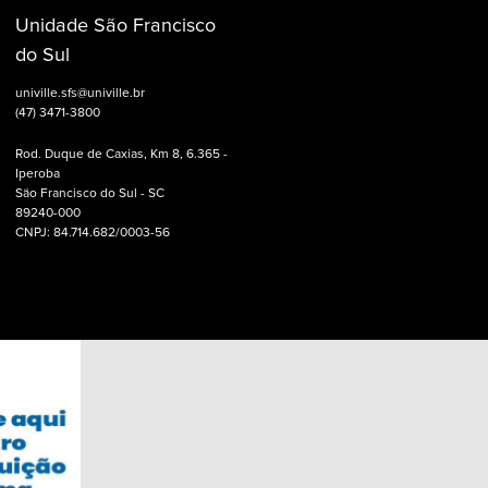
Unidade São Francisco
do Sul
univille.sfs@univille.br
(47) 3471-3800
Rod. Duque de Caxias, Km 8, 6.365 -
Iperoba
São Francisco do Sul - SC
89240-000
CNPJ: 84.714.682/0003-56