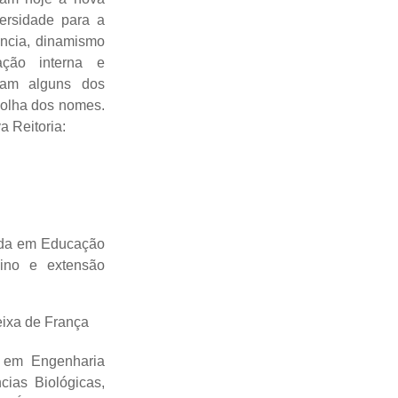
ersidade para a
ncia, dinamismo
ação interna e
oram alguns dos
scolha dos nomes.
a Reitoria:
ada em Educação
sino e extensão
ixa de França
o em Engenharia
cias Biológicas,