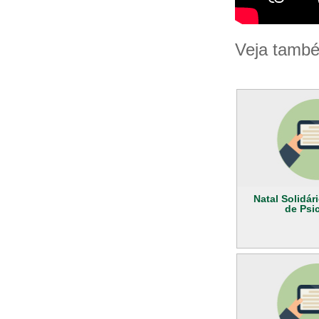
Veja tamb
Natal Solidár
de Psi