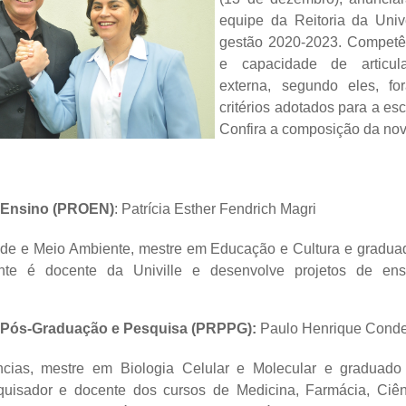
equipe da Reitoria da Univ
gestão 2020-2023. Competê
e capacidade de articul
externa, segundo eles, f
critérios adotados para a e
Confira a composição da nov
e Ensino (PROEN)
: Patrícia Esther Fendrich Magri
de e Meio Ambiente, mestre em Educação e Cultura e gradu
ente é docente da Univille e desenvolve projetos de en
e Pós-Graduação e Pesquisa (PRPPG):
Paulo Henrique Conde
cias, mestre em Biologia Celular e Molecular e graduad
quisador e
docente
dos cursos de
Medicina, Farmácia, Ciên