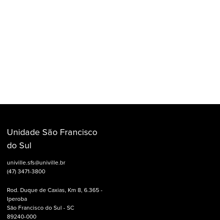
Unidade São Francisco
do Sul
univille.sfs@univille.br
(47) 3471-3800
Rod. Duque de Caxias, Km 8, 6.365 -
Iperoba
São Francisco do Sul - SC
89240-000