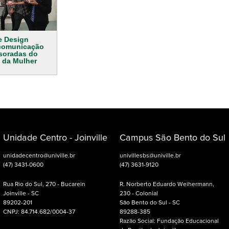
e Design
comunicação
soradas do
 da Mulher
Unidade Centro - Joinville
Campus São Bento do Sul
unidadecentro@univille.br
univillesbs@univille.br
(47) 3431-0600
(47) 3631-9120
Rua Rio do Sul, 270 - Bucarein
R. Norberto Eduardo Weihermann,
Joinville - SC
230 - Colonial
89202-201
São Bento do Sul - SC
CNPJ: 84.714.682/0004-37
89288-385
Razão Social: Fundação Educacional