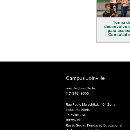
Turma d
desenvolve 
para asses
Consulado
Campus Joinville
univille@univille.br
(47) 3461-9000
Rua Paulo Malschitzki, 10 - Zona
Industrial Norte
Joinville - SC
89219-710
Razão Social: Fundação Educacional