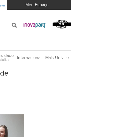
Meu Espaço
ste
rsidade
Internacional
Mais Univille
tuita
 de