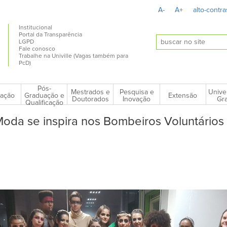
A-
A+
alto-contra
Institucional
Portal da Transparência
LGPD
Fale conosco
Trabalhe na Univille (Vagas também para
PcD)
Pós-
Mestrados e
Pesquisa e
Unive
ação
Extensão
Graduação e
Doutorados
Inovação
Gra
Qualificação
oda se inspira nos Bombeiros Voluntários