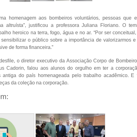
ma homenagem aos bombeiros voluntários, pessoas que e
a altruísta”, justificou a professora Juliana Floriano. O te
balho heroico na terra, fogo, água e no ar. “Por ser conceitual,
ta sensibilizar o público sobre a importância de valorizarmos
usive de forma financeira.”
desfile, o diretor executivo da Associação Corpo de Bombeiro
eus Cadorin, falou aos alunos do orgulho em ter a corpora
is antiga do país homenageada pelo trabalho acadêmico. E f
eças da coleção na corporação.
ém: