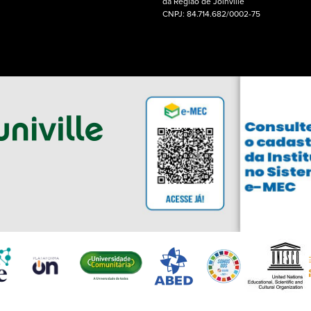
da Região de Joinville
CNPJ: 84.714.682/0002-75