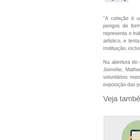
"A coleção é u
perigos de form
representa o tra
artístico, e ten
instituição, incl
Na abertura do 
Joinville, Math
voluntários ma
exposição das p
Veja tamb