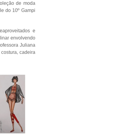
 coleção de moda
ile do 10º Gampi
eaproveitados e
plinar envolvendo
rofessora Juliana
costura, cadeira