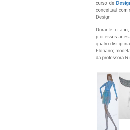
curso de
Desig
conceitual com 
Design
Durante o ano
processos artesa
quatro disciplin
Floriano; model
da professora Ri