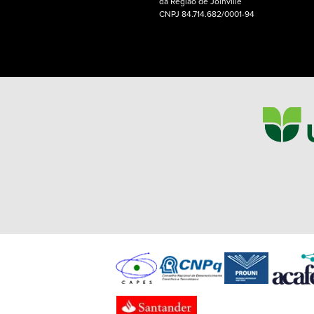
da Região de Joinville
CNPJ 84.714.682/0001-94