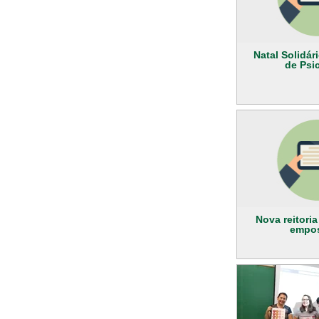
Natal Solidár
de Psi
Nova reitoria
empo