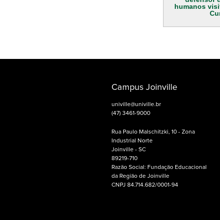
humanos vis
Cu
Campus Joinville
univille@univille.br
(47) 3461-9000
Rua Paulo Malschitzki, 10 - Zona
Industrial Norte
Joinville - SC
89219-710
Razão Social: Fundação Educacional
da Região de Joinville
CNPJ 84.714.682/0001-94