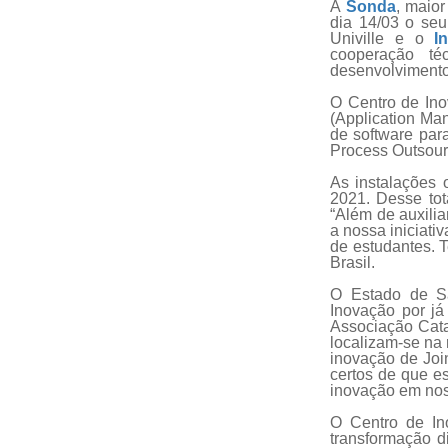
A
Sonda
, maior
dia 14/03 o seu
Univille e o
I
cooperação té
desenvolvimento
O Centro de Ino
(Application Ma
de software par
Process Outsour
As instalações 
2021. Desse tota
“Além de auxilia
a nossa iniciati
de estudantes. 
Brasil.
O Estado de Sa
Inovação por j
Associação Cata
localizam-se na 
inovação de Join
certos de que es
inovação em noss
O Centro de In
transformação di