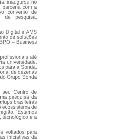
ia, inaugurou no
a parceria com a
vo convênio de
s de pesquisa,
ão Digital e AMS
ento de soluções
 (BPO – Business
rofissionais até
ria universidade.
ios para a Sonda,
sional de dezenas
O do Grupo Sonda
e seu Centro de
Uma pesquisa da
tups brasileiras
no ecossistema de
 região. “Estamos
, tecnológico e a
s voltados para
as iniciativas da