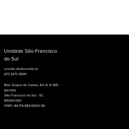
Unidade São Francisco
do Sul
univille.sfs@univille.br
(47) 3471-3800
Rod. Duque de Caxias, Km 8, 6.365 -
Iperoba
São Francisco do Sul - SC
89240-000
CNPJ: 84.714.682/0003-56