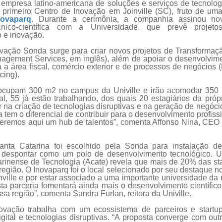
 empresa latino-americana de soluções e serviços de tecnolog
 primeiro Centro de Inovação em Joinville (SC), fruto de um
novaparq
. Durante a cerimônia, a companhia assinou no
cnico-científica com a Universidade, que prevê projeto
 e inovação.
vação Sonda surge para criar novos projetos de Transformaç
nagement Services, em inglês), além de apoiar o desenvolvim
a a área fiscal, comércio exterior e de processos de negócios
cing).
ocupam 300 m2 no campus da Univille e irão acomodar 350 p
l, 55 já estão trabalhando, dos quais 20 estagiários da próp
r na criação de tecnologias disruptivas e na geração de negóc
va tem o diferencial de contribuir para o desenvolvimento profis
Teremos aqui um hub de talentos”, comenta Affonso Nina, CE
nta Catarina foi escolhido pela Sonda para instalação d
á despontar como um polo de desenvolvimento tecnológico. 
rinense de Tecnologia (Acate) revela que mais de 20% das star
região. O Inovaparq foi o local selecionado por seu destaque 
ville e por estar associado a uma importante universidade da
ta parceria fomentará ainda mais o desenvolvimento científico
a região”, comenta Sandra Furlan, reitora da Univille.
ovação trabalha com um ecossistema de parceiros e startup
gital e tecnologias disruptivas. “A proposta converge com outr