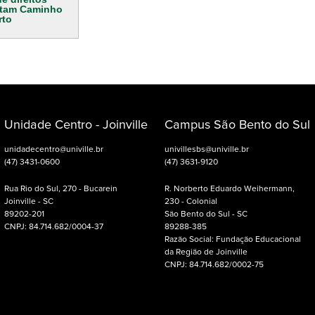
itam Caminho
rto
Unidade Centro - Joinville
Campus São Bento do Sul
unidadecentro@univille.br
univillesbs@univille.br
(47) 3431-0600
(47) 3631-9120
Rua Rio do Sul, 270 - Bucarein
R. Norberto Eduardo Weihermann,
Joinville - SC
230 - Colonial
89202-201
São Bento do Sul - SC
CNPJ: 84.714.682/0004-37
89288-385
Razão Social: Fundação Educacional
da Região de Joinville
CNPJ: 84.714.682/0002-75