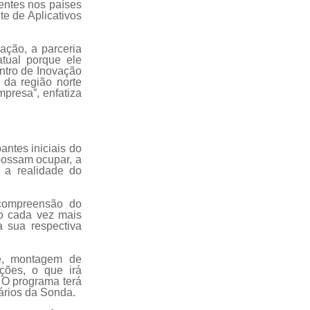
ientes nos países
te de Aplicativos
ação, a parceria
tual porque ele
ntro de Inovação
da região norte
presa”, enfatiza
antes iniciais do
possam ocupar, a
 a realidade do
 compreensão do
do cada vez mais
a sua respectiva
re, montagem de
ções, o que irá
. O programa terá
ários da Sonda.