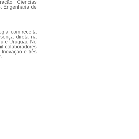
ração, Ciências
o, Engenharia de
gia, com receita
sença direta na
ru e Uruguai. No
mil colaboradores
 Inovação e três
s.