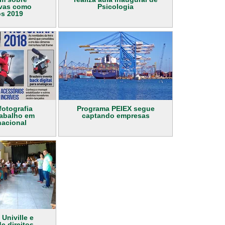
ivas como
Psicologia
os 2019
fotografia
Programa PEIEX segue
rabalho em
captando empresas
nacional
 Univille e
e direitos