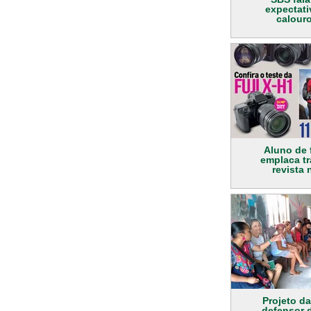
expectat
calour
Aluno de 
emplaca t
revista 
Projeto da
defensor d