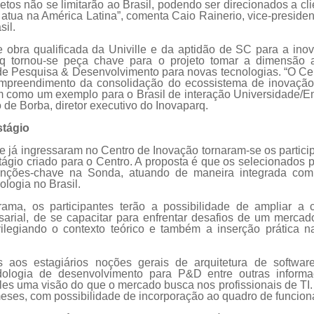
etos não se limitarão ao Brasil, podendo ser direcionados a cl
tua na América Latina”, comenta Caio Rainerio, vice-presiden
sil.
obra qualificada da Univille e da aptidão de SC para a inov
q tornou-se peça chave para o projeto tomar a dimensão a
de Pesquisa & Desenvolvimento para novas tecnologias. “O Ce
mpreendimento da consolidação do ecossistema de inovação 
m como um exemplo para o Brasil de interação Universidade/Em
de Borba, diretor executivo do Inovaparq.
stágio
 já ingressaram no Centro de Inovação tornaram-se os particip
ágio criado para o Centro. A proposta é que os selecionados 
unções-chave na Sonda, atuando de maneira integrada com
logia no Brasil.
rama, os participantes terão a possibilidade de ampliar a
arial, de se capacitar para enfrentar desafios de um merca
ivilegiando o contexto teórico e também a inserção prática n
 aos estagiários noções gerais de arquitetura de softwa
dologia de desenvolvimento para P&D entre outras informa
les uma visão do que o mercado busca nos profissionais de TI
eses, com possibilidade de incorporação ao quadro de funcion