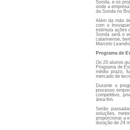
Sonda, e os proj
onde a empresa a
da Sonda no Bra
Além da mão de 
com o Inovapar
estimula ações 
Sonda será o e
catarinense, be
Marcelo Leandro 
Programa de E
Os 20 alunos que
Programa de Est
médio prazo, f
mercado de tecno
Durante o prog
processo empres
competitivo, pr
área-fim.
Serão passadas
soluções, meto
proporcionar a e
duração de 24 m