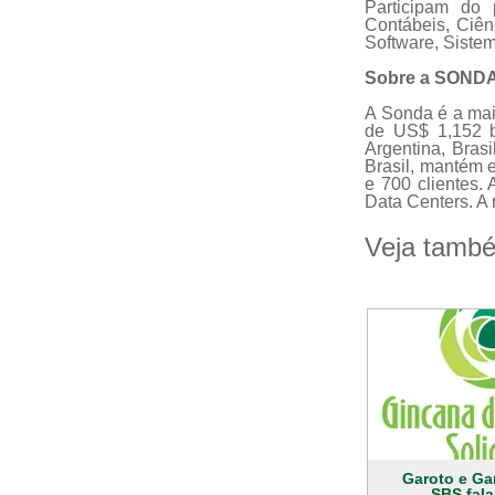
Participam do 
Contábeis, Ciên
Software, Sistem
Sobre a SOND
A Sonda é a mai
de US$ 1,152 b
Argentina, Bras
Brasil, mantém e
e 700 clientes.
Data Centers. A
Veja tamb
Garoto e Gar
SBS fal