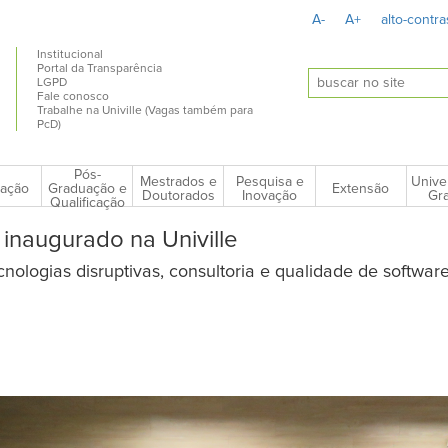
A-
A+
alto-contra
Institucional
Portal da Transparência
LGPD
Fale conosco
Trabalhe na Univille (Vagas também para
PcD)
Pós-
Mestrados e
Pesquisa e
Unive
ação
Extensão
Graduação e
Doutorados
Inovação
Gra
Qualificação
inaugurado na Univille
ologias disruptivas, consultoria e qualidade de software