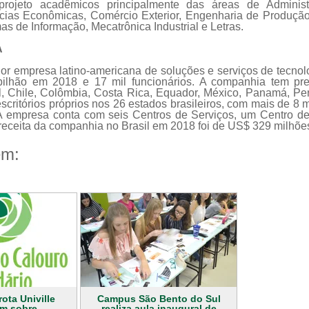
projeto acadêmicos principalmente das áreas de Administ
cias Econômicas, Comércio Exterior, Engenharia de Produçã
as de Informação, Mecatrônica Industrial e Letras.
A
or empresa latino-americana de soluções e serviços de tecnolo
ilhão em 2018 e 17 mil funcionários. A companhia tem pre
il, Chile, Colômbia, Costa Rica, Equador, México, Panamá, Pe
scritórios próprios nos 26 estados brasileiros, com mais de 8 
 A empresa conta com seis Centros de Serviços, um Centro de
 receita da companhia no Brasil em 2018 foi de US$ 329 milhõe
ém:
ota Univille
Campus São Bento do Sul
am sobre
realiza aula inaugural de