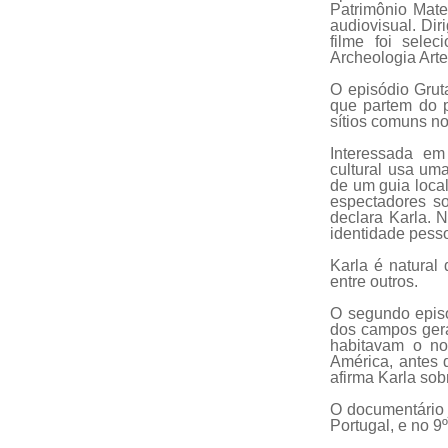
Patrimônio Mater
audiovisual.
Dir
filme foi sele
Archeologia Arte
O episódio Grut
que partem do 
sítios comuns n
Interessada em
cultural usa um
de um guia local
espectadores sob
declara Karla. 
identidade pesso
Karla é natural
entre outros.
O segundo episó
dos campos gerai
habitavam o no
América, antes 
afirma Karla sobr
O documentário j
Portugal, e no 9