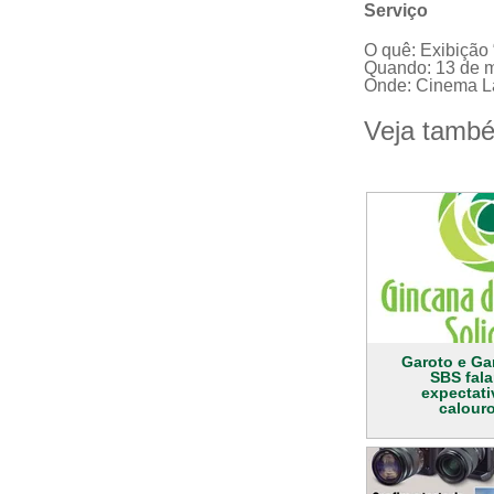
Serviço
O quê: Exibição
Quando: 13 de m
Onde: Cinema La
Veja tamb
Garoto e Gar
SBS fal
expectat
calour