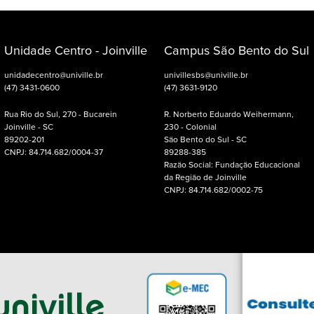
Unidade Centro - Joinville
Campus São Bento do Sul
unidadecentro@univille.br
univillesbs@univille.br
(47) 3431-0600
(47) 3631-9120
Rua Rio do Sul, 270 - Bucarein
R. Norberto Eduardo Weihermann,
Joinville - SC
230 - Colonial
89202-201
São Bento do Sul - SC
CNPJ: 84.714.682/0004-37
89288-385
Razão Social: Fundação Educacional
da Região de Joinville
CNPJ: 84.714.682/0002-75