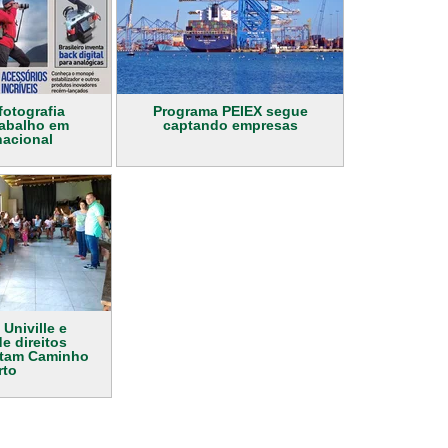
fotografia
Programa PEIEX segue
rabalho em
captando empresas
nacional
 Univille e
e direitos
itam Caminho
rto