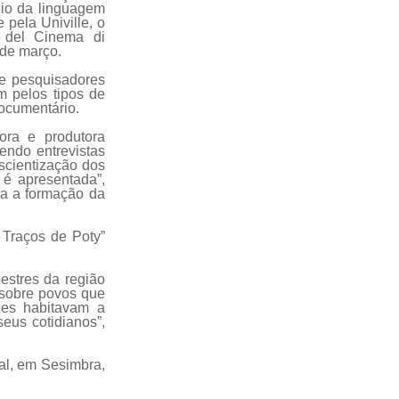
meio da linguagem
pela Univille, o
e del Cinema di
 de março.
de pesquisadores
 pelos tipos de
documentário.
ora e produtora
endo entrevistas
nscientização dos
s é apresentada”,
ra a formação da
s
Traços de Poty”
estres da região
s sobre povos que
ões habitavam a
eus cotidianos”,
val, em Sesimbra,
.