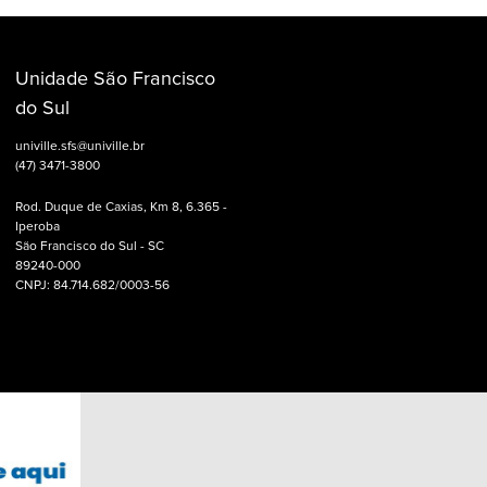
Unidade São Francisco
do Sul
univille.sfs@univille.br
(47) 3471-3800
Rod. Duque de Caxias, Km 8, 6.365 -
Iperoba
São Francisco do Sul - SC
89240-000
CNPJ: 84.714.682/0003-56