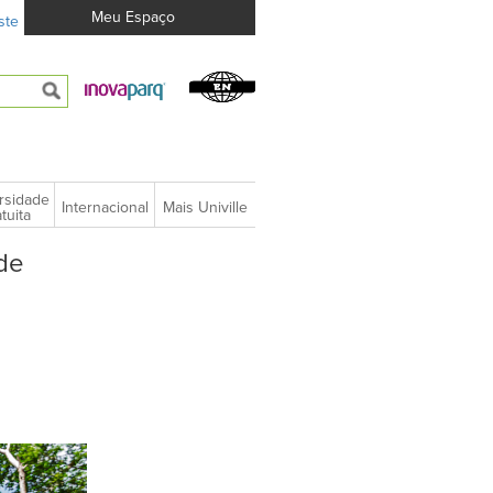
Meu Espaço
ste
rsidade
Internacional
Mais Univille
tuita
de