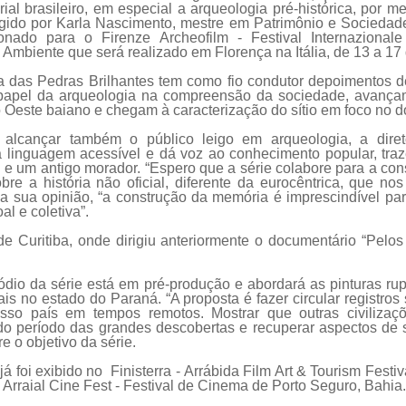
ial brasileiro, em especial a arqueologia pré-histórica, por 
igido por Karla Nascimento, mestre em Patrimônio e Sociedade 
cionado para o Firenze Archeofilm - Festival Internazional
 Ambiente que será realizado em Florença na Itália, de 13 a 17
a das Pedras Brilhantes tem como fio condutor depoimentos 
papel da arqueologia na compreensão da sociedade, avançam
o Oeste baiano e chegam à caracterização do sítio em foco no 
 alcançar também o público leigo em arqueologia, a diret
a linguagem acessível e dá voz ao conhecimento popular, traz
 e um antigo morador. “Espero que a série colabore para a co
re a história não oficial, diferente da eurocêntrica, que no
Na sua opinião, “a construção da memória é imprescindível pa
al e coletiva”.
 de Curitiba, onde dirigiu anteriormente o documentário “Pelo
dio da série está em pré-produção e abordará as pinturas rup
s no estado do Paraná. “A proposta é fazer circular registro
sso país em tempos remotos. Mostrar que outras civilizaç
do período das grandes descobertas e recuperar aspectos de s
e o objetivo da série.
á foi exibido no Finisterra - Arrábida Film Art & Tourism Festi
º Arraial Cine Fest - Festival de Cinema de Porto Seguro, Bahia