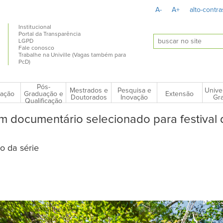
A-
A+
alto-contra
Institucional
Portal da Transparência
LGPD
Fale conosco
Trabalhe na Univille (Vagas também para
PcD)
Pós-
Mestrados e
Pesquisa e
Unive
ação
Extensão
Graduação e
Doutorados
Inovação
Gra
Qualificação
em documentário selecionado para festival 
io da série