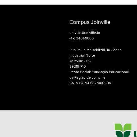
Campus Joinville
univille@univille.br
(47) 3461-9000
Rua Paulo Malschitzki, 10 - Zona
Industrial Norte
Joinville - SC
89219-710
Razão Social: Fundação Educacional
da Região de Joinville
CNPJ 84.714.682/0001-94