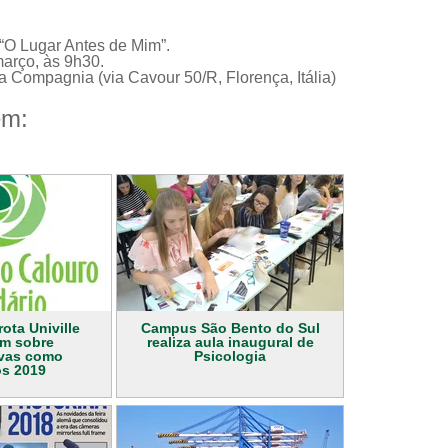
“O Lugar Antes de Mim”.
arço, às 9h30.
 Compagnia (via Cavour 50/R, Florença, Itália)
ém:
ota Univille
Campus São Bento do Sul
am sobre
realiza aula inaugural de
ivas como
Psicologia
os 2019