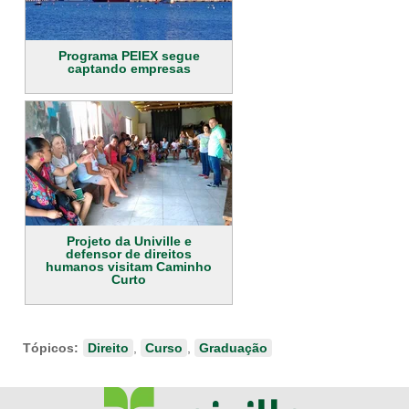
Programa PEIEX segue
captando empresas
Projeto da Univille e
defensor de direitos
humanos visitam Caminho
Curto
Tópicos:
Direito
,
Curso
,
Graduação