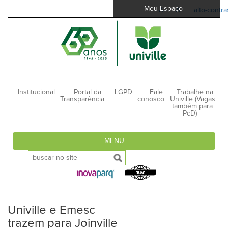
Meu Espaço
A-
A+
alto-contra
Institucional
Portal da
LGPD
Fale
Trabalhe na
Transparência
conosco
Univille (Vagas
também para
PcD)
MENU
Univille e Emesc
trazem para Joinville