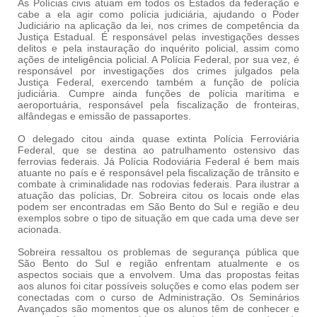
As Polícias civis atuam em todos os Estados da federação e
cabe a ela agir como polícia judiciária, ajudando o Poder
Judiciário na aplicação da lei, nos crimes de competência da
Justiça Estadual. É responsável pelas investigações desses
delitos e pela instauração do inquérito policial, assim como
ações de inteligência policial. A Polícia Federal, por sua vez, é
responsável por investigações dos crimes julgados pela
Justiça Federal, exercendo também a função de polícia
judiciária. Cumpre ainda funções de polícia marítima e
aeroportuária, responsável pela fiscalização de fronteiras,
alfândegas e emissão de passaportes.
O delegado citou ainda quase extinta Polícia Ferroviária
Federal, que se destina ao patrulhamento ostensivo das
ferrovias federais. Já Polícia Rodoviária Federal é bem mais
atuante no país e é responsável pela fiscalização de trânsito e
combate à criminalidade nas rodovias federais. Para ilustrar a
atuação das polícias, Dr. Sobreira citou os locais onde elas
podem ser encontradas em São Bento do Sul e região e deu
exemplos sobre o tipo de situação em que cada uma deve ser
acionada.
Sobreira ressaltou os problemas de segurança pública que
São Bento do Sul e região enfrentam atualmente e os
aspectos sociais que a envolvem. Uma das propostas feitas
aos alunos foi citar possíveis soluções e como elas podem ser
conectadas com o curso de Administração. Os Seminários
Avançados são momentos que os alunos têm de conhecer e