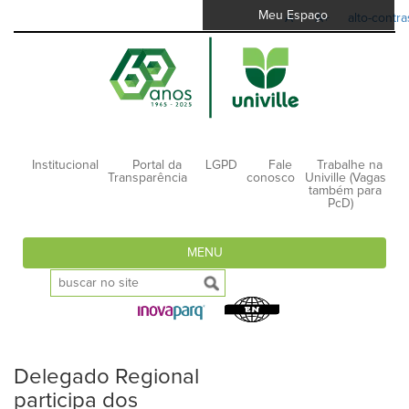
Meu Espaço
A-
A+
alto-contra
Institucional
Portal da
LGPD
Fale
Trabalhe na
Transparência
conosco
Univille (Vagas
também para
PcD)
MENU
Delegado Regional
participa dos