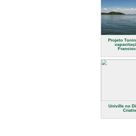
Projeto Toni
capacitaç
Francisc
Univille no D
Criati