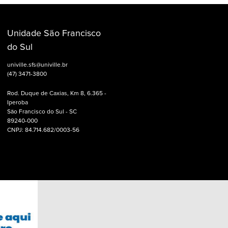
Unidade São Francisco
do Sul
univille.sfs@univille.br
(47) 3471-3800
Rod. Duque de Caxias, Km 8, 6.365 -
Iperoba
São Francisco do Sul - SC
89240-000
CNPJ: 84.714.682/0003-56