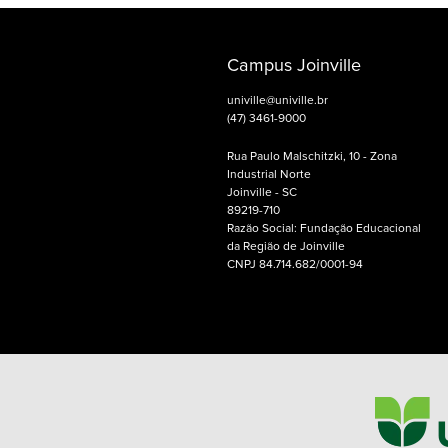
Campus Joinville
univille@univille.br
(47) 3461-9000
Rua Paulo Malschitzki, 10 - Zona
Industrial Norte
Joinville - SC
89219-710
Razão Social: Fundação Educacional
da Região de Joinville
CNPJ 84.714.682/0001-94