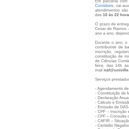
Em parceria co
Contábeis
, vai au
atendimentos são 
das
10 às 22 hor
O prazo de entreg
Cesar de Ramos, a
ano a ano, depen
Durante o ano, o 
contribuinte de b
inscrição, regul
constituição de m
de Ciências Contá
feira, das 14h à
mail
naf@univille
Serviços prestado
- Agendamento de 
-
Constituição de 
-
Declaração Anua
-
Cálculo e Emiss
-
Emissão de DAS
-
CPF – Inscrição 
-
CPF – Consulta d
-
CAFIR – Situação
-
Certidão Negativ