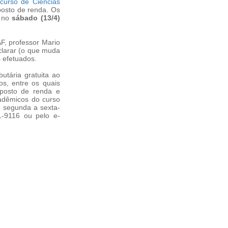
curso de Ciências
mposto de renda. Os
, no
sábado (13/4)
, professor Mario
clarar (o que muda
 efetuados.
utária gratuita ao
os, entre os quais
mposto de renda e
cadêmicos do curso
e segunda a sexta-
1-9116 ou pelo e-