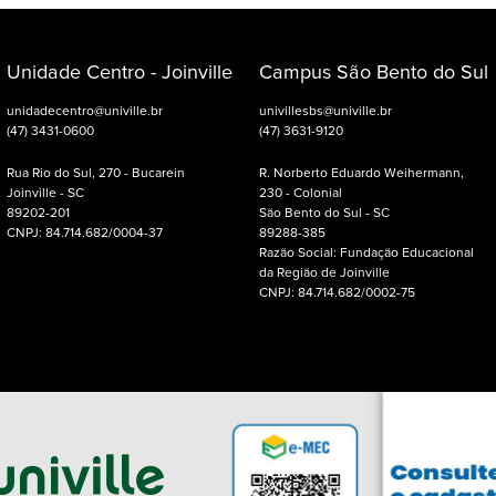
Unidade Centro - Joinville
Campus São Bento do Sul
unidadecentro@univille.br
univillesbs@univille.br
(47) 3431-0600
(47) 3631-9120
Rua Rio do Sul, 270 - Bucarein
R. Norberto Eduardo Weihermann,
Joinville - SC
230 - Colonial
89202-201
São Bento do Sul - SC
CNPJ: 84.714.682/0004-37
89288-385
Razão Social: Fundação Educacional
da Região de Joinville
CNPJ: 84.714.682/0002-75