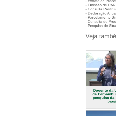
-
Extrato de Proc
-
Emissão de DARF
-
Consulta Restitu
-
Declaração Anual
-
Parcelamento Sim
-
Consulta de Pro
-
Pesquisa de Situ
Veja tamb
Docente da 
de Pernambuc
pesquisa da h
brasi