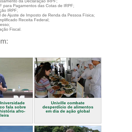
essamento da Declaração IRPF;
 para Pagamentos das Cotas de IRPF;
ição IRPF;
 de Ajuste de Imposto de Renda da Pessoa Física;
plificado Receita Federal;
cesso;
ação Fiscal.
ém:
Universidade
Univille combate
o fala sobre
desperdício de alimentos
istória afro-
em dia de ação global
leira