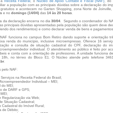
m a
Receita Federal
, o
Núcleo de Apoio Contábil e Fiscal (NAF)
, do
xiliar a população com as principais dúvidas sobre a declaração do i
gratuitos e acontecem no Garten Shopping, zona Norte de Joinville
as
e no
domingo (14/04)
das
14 às 20 horas
.
a da declaração encerra no dia
30/04
. Segundo o coordenador do NAF
s principais dúvidas apresentadas pela população são quem deve de
dendo dos rendimentos) e como declarar venda de bens e pagamentos
NAF funciona no campus Bom Retiro dando suporte e orientação trib
aixa renda do município, inclusive microempresas. Oferece 16 serviç
arização e consulta de situação cadastral do CPF, declaração do i
icroempreendedor individual. O atendimento ao público é feito por a
beis e conta com a orientação de professores. A unidade funciona d
s 18h, no térreo do Bloco E1. O Núcleo atende pelo telefone 346
.br
.
s pelo NAF:
Serviços na Receita Federal do Brasil;
Microempreendedor Individual – MEI;
l do MEI;
ão de DARF e GPS;
-MEI;
e Regularização via Web;
e Situação Cadastral;
 Cadastral do Imóvel Rural;
a de Débito;