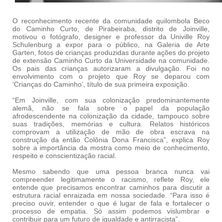
O reconhecimento recente da comunidade quilombola Beco
do Caminho Curto, de Pirabeiraba, distrito de Joinville,
motivou o fotógrafo, designer e professor da Univille Roy
Schulenburg a expor para o público, na Galeria de Arte
Garten, fotos de crianças produzidas durante ações do projeto
de extensão Caminho Curto da Universidade na comunidade.
Os pais das crianças autorizaram a divulgação. Foi no
envolvimento com o projeto que Roy se deparou com
‘Crianças do Caminho’, título de sua primeira exposição.
“Em Joinville, com sua colonização predominantemente
alemã, não se fala sobre o papel da população
afrodescendente na colonização da cidade, tampouco sobre
suas tradições, memórias e cultura. Relatos históricos
comprovam a utilização de mão de obra escrava na
construção da então Colônia Dona Francisca”, explica Roy
sobre a importância da mostra como meio de conhecimento,
respeito e conscientização racial.
Mesmo sabendo que uma pessoa branca nunca vai
compreender legitimamente o racismo, reflete Roy, ele
entende que precisamos encontrar caminhos para discutir a
estrutura racial enraizada em nossa sociedade. “Para isso é
preciso ouvir, entender o que é lugar de fala e fortalecer o
processo de empatia. Só assim podemos vislumbrar e
contribuir para um futuro de igualdade e antirracista”.