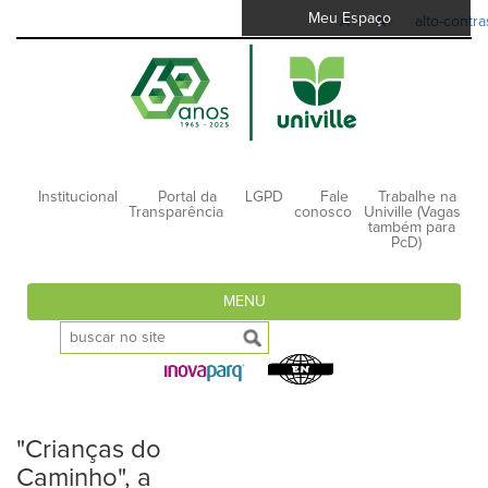
Meu Espaço
A-
A+
alto-contra
Institucional
Portal da
LGPD
Fale
Trabalhe na
Transparência
conosco
Univille (Vagas
também para
PcD)
MENU
"Crianças do
Caminho", a