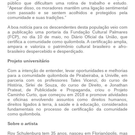
público que dificultam uma rotina de trabalho e estudo.
“Apesar disso, os moradores mantêm uma ligação sentimental
com passado e se sentem acolhidos e protegidos pela
comunidade e suas tradições.”
A boa notícia para os descendentes desta população veio com
a publicação uma portaria da Fundação Cultural Palmares
(FCP), no dia 10 de maio, no Diário Oficial da União, que
certifica a comunidade como quilombola. A certificação amplia,
ampara e valoriza o patrimônio cultural brasileiro e afro-
brasileiro despercebido e desperdiçado.
Projeto universitário
C
om a intenção de entender, levar oportunidades e melhorias
para a comunidade quilombola de Pirabeiraba, a Univille, em
parceria com os professores Tales Vicenzi, do curso de
História, Sirlei de Souza, do curso de Direito, e Jonathan
Prateat, de Publicidade e Propaganda, criou o Projeto
Caminho Curto, que começou em 2018 e promove atividades
e oficinas envolvendo assuntos como direitos humanos,
direitos ligados à terra, à saúde e à educação, considerados
fundamentais no processo de certificação da comunidade
como quilombola.
Sobre o artista
Roy Schulenburg tem 35 anos, nasceu em Florianópolis, mas