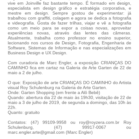
vive em Joinville faz bastante tempo. É formado em design,
especialista em design gráfico e estratégia corporativa, e
mestre em design. Sempre gostou de experimentar: já
trabalhou com graffiti, colagem e agora se dedica a fotografia
e videografia. Gosta de fazer trilhas, viajar e vê a fotografia
como um meio para se expor a coisas novas, aproveitar
experiências novas, através das lentes das câmeras.
Atualmente, trabalha como professor no ensino superior,
lecionando nos cursos de Design, Fotografia, Engenharia de
Software, Sistemas de Informação e nas especializações em
Business Design e UX Design.
Com curadoria de Marc Engler, a exposição CRIANÇAS DO
CAMINHO fica em cartaz na Galeria de Arte Garten de 22 de
maio a 2 de julho.
O que: Exposição de arte CRIANÇAS DO CAMINHO do Artista
visual Roy Schulenburg na Galeria de Arte Garten.
Onde: Garten Shopping (em frente a Alô Bebê)
Quando: abertura dia 22 de maio às 19h30, visitação de 22 de
maio a 3 de julho de 2019, de segunda a domingo, das 10h às
22h.
Quanto: gratuito
Contatos: (47) 99109-9958 ou roy@royzera.com.br Roy
Schulenburg, (47) 99917-0067 ou
marc.engler.arte@gmail.com (Marc Engler)