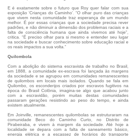
E é exatamente sobre o futuro que Roy quer falar com sua
exposição ‘Crianças do Caminho’. “O olhar puro das crianças
que vivem nesta comunidade traz esperança de um mundo
melhor. É por essas crianças que a sociedade precisa rever
padrões, e não diminuir a dimensão dos problemas raciais e a
falta de consciência humana que ainda vivemos até hoje”,
critica. “É preciso olhar para si mesmo e entender seu lugar
na sociedade e buscar conhecimento sobre educação racial e
os reais impactos a sua volta.”
Quilombola
Com a abolição do sistema escravista de trabalho no Brasil,
em 1888, a comunidade ex-escrava foi lançada às margens
da sociedade e se agrupou em comunidades remanescentes
de quilombos em locais mais isolados. Quando se fala em
Quilombo, os esconderijos criados por escravos fugitivos na
época do Brasil Colônia, imagina-se algo que acabou junto
com a escravidão, porém muitas destas comunidades
passaram gerações resistindo ao peso do tempo, e ainda
existem atualmente.
Em Joinville, remanescentes quilombolas se estruturaram na
comunidade Beco do Caminho Curto, no Distrito de
Pirabeiraba, e vivem à margem da sociedade. Até hoje a
localidade se depara com a falta de saneamento básico,
energia elétrica e a escassez de horários do transporte