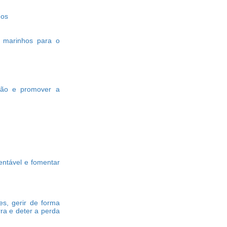
dos
 marinhos para o
ção e promover a
tentável e fomentar
es, gerir de forma
rra e deter a perda