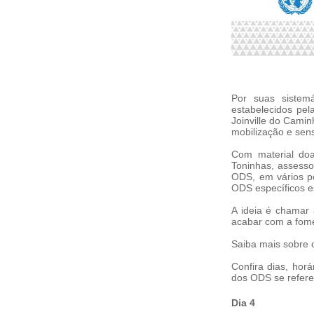
Por suas sistem
estabelecidos pel
Joinville do Cami
mobilização e sens
Com material do
Toninhas, assesso
ODS, em vários p
ODS específicos e
A ideia é chamar 
acabar com a fome 
Saiba mais sobre
Confira dias, horá
dos ODS se refer
Dia 4