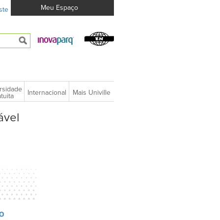
Meu Espaço
ste
rsidade
Internacional
Mais Univille
tuita
ável