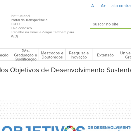
A-
A+
alto-contra
Institucional
Portal da Transparência
LGPD
Fale conosco
Trabalhe na Univille (Vagas também para
PcD)
Pós-
Mestrados e
Pesquisa e
Unive
ação
Extensão
Graduação e
Doutorados
Inovação
Gra
Qualificação
elos Objetivos de Desenvolvimento Sustent