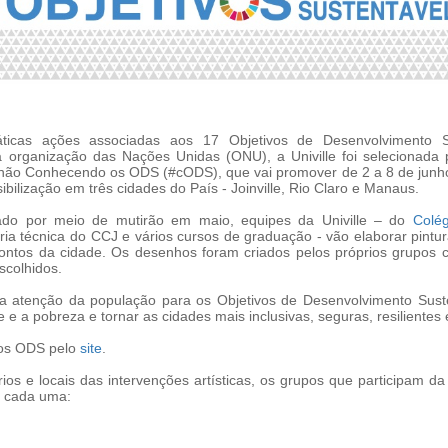
áticas ações associadas aos 17 Objetivos de Desenvolvimento S
a organização das Nações Unidas (ONU), a Univille foi selecionada 
nhão Conhecendo os ODS (#cODS), que vai promover de 2 a 8 de junh
ibilização em três cidades do País - Joinville, Rio Claro e Manaus.
ado por meio de mutirão em maio, equipes da Univille – do
Colég
ria técnica do CCJ e vários cursos de graduação - vão elaborar pintu
ontos da cidade. Os desenhos foram criados pelos próprios grupos 
scolhidos.
a atenção da população para os Objetivos de Desenvolvimento Suste
e a pobreza e tornar as cidades mais inclusivas, seguras, resilientes 
 os ODS pelo
site
.
rios e locais das intervenções artísticas, os grupos que participam da
e cada uma: