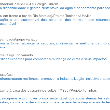
ndeira/Univille-CCJ e Colégio Univille
a disponibilidade e gestão sustentável da água e saneamento para to
ou em frente à foz do Rio Mathias)/Projeto Toninhas/Univille
vação e uso sustentável dos oceanos, dos mares e dos recursos
ustentável
Sambaqui/grupo variado
om a fome, alcançar a segurança alimentar e melhoria da nutri
tável
meiras/grupo variado
didas urgentes para combater a mudança do clima e seus impactos
tura/Colab
infraestruturas resilientes, promover a industrialização inclusiva e sus
óximo à casa dos passarinhos soltos, nº 938)/Projeto Toninhas
, recuperar e promover o uso sustentável dos ecossistemas terrestr
restas, combater a desertificação, deter e reverter a degradação da te