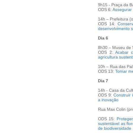
9h15 - Praça da Ba
ODS 6:
Assegurar 
14h – Prefeitura (
ODS 14:
Conser
desenvolvimento s
Dia 6
8h30 – Museu de 
ODS 2:
Acabar c
agricultura susten
10h – Rua das Pal
ODS 13:
Tomar me
Dia 7
14h -
Casa da Cul
ODS 9:
Construir 
a inovação
Rua Max Colin (pr
ODS 15:
Proteger
sustentável as flo
de biodiversidade