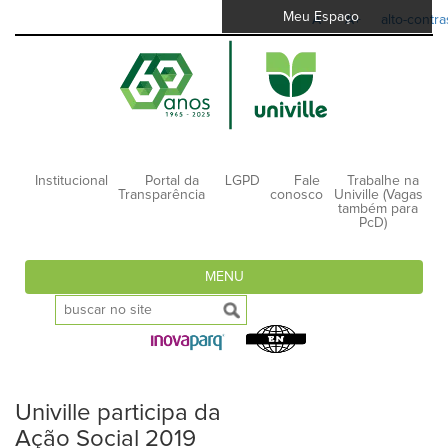
Meu Espaço
A-
A+
alto-contra
Institucional
Portal da
LGPD
Fale
Trabalhe na
Transparência
conosco
Univille (Vagas
também para
PcD)
MENU
Univille participa da
Ação Social 2019