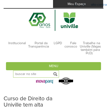
Meu Espaço
A-
A+
alto-contra
Institucional
Portal da
LGPD
Fale
Trabalhe na
Transparência
conosco
Univille (Vagas
também para
PcD)
MENU
Curso de Direito da
Univille tem alta