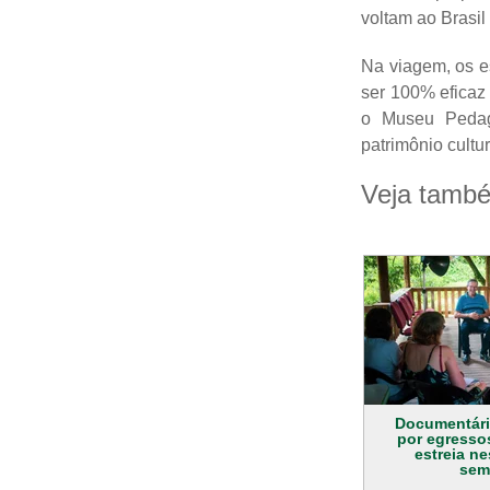
voltam ao Brasil
Na viagem, os e
ser 100% eficaz
o Museu Pedag
patrimônio cultu
Veja tamb
Documentári
por egressos
estreia ne
sem