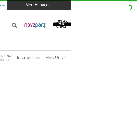
Meu Espaço
ste
rsidade
Internacional
Mais Univille
tuita