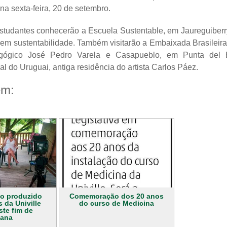
 na sexta-feira, 20 de setembro.
studantes conhecerão a Escuela Sustentable, em Jaureguiberry
 em sustentabilidade. Também visitarão a Embaixada Brasileir
ógico José Pedro Varela e Casapueblo, em Punta del Es
ral do Uruguai, antiga residência do artista Carlos Páez.
ém:
o produzido
Comemoração dos 20 anos
 da Univille
do curso de Medicina
ste fim de
ana