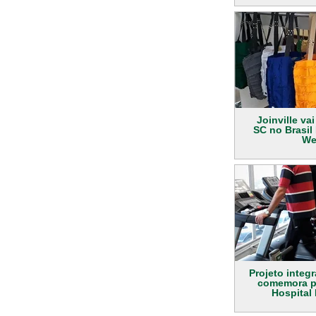
Joinville va
SC no Brasil
We
Projeto integ
comemora p
Hospital