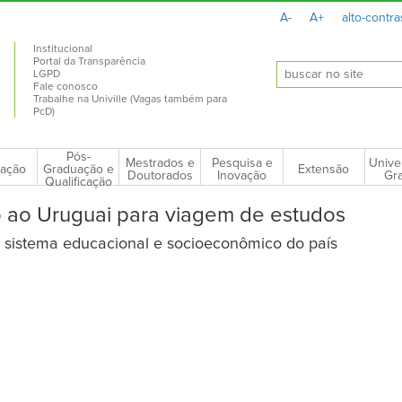
A-
A+
alto-contra
Institucional
Portal da Transparência
LGPD
Fale conosco
Trabalhe na Univille (Vagas também para
PcD)
Pós-
Mestrados e
Pesquisa e
Unive
ação
Extensão
Graduação e
Doutorados
Inovação
Gra
Qualificação
o ao Uruguai para viagem de estudos
 sistema educacional e socioeconômico do país