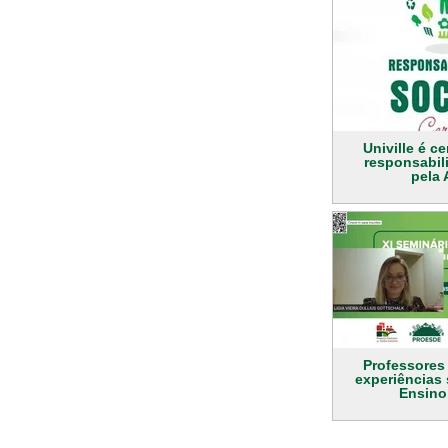
Univille é ce
responsabil
pela 
Professores
experiências
Ensino