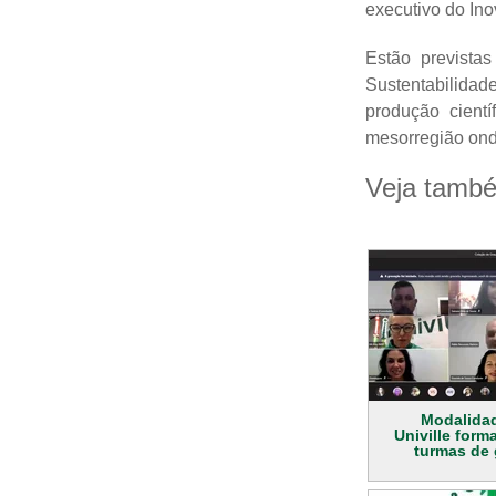
executivo do In
Estão prevista
Sustentabilidad
produção cient
mesorregião ond
Veja tamb
Modalida
Univille form
turmas de