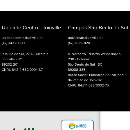
Unidade Centro - Joinville
Campus São Bento do Sul
unidadecentro@univille.br
univillesbs@univille.br
(47) 3431-0600
(47) 3631-9120
Rua Rio do Sul, 270 - Bucarein
R. Norberto Eduardo Weihermann,
Joinville - SC
230 - Colonial
89202-201
São Bento do Sul - SC
CNPJ: 84.714.682/0004-37
89288-385
Razão Social: Fundação Educacional
da Região de Joinville
CNPJ: 84.714.682/0002-75