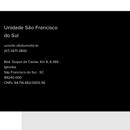
Unidade São Francisco
do Sul
univille.sfs@univille.br
(47) 3471-3800
Rod. Duque de Caxias, Km 8, 6.365 -
Iperoba
São Francisco do Sul - SC
89240-000
CNPJ: 84.714.682/0003-56