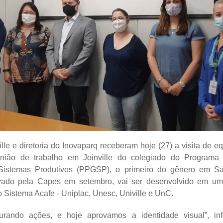
ille e diretoria do Inovaparq receberam hoje (27) a visita de e
nião de trabalho em Joinville do colegiado do Programa In
istemas Produtivos (PPGSP), o primeiro do gênero em Sa
vado pela Capes em setembro, vai ser desenvolvido em uma
 Sistema Acafe - Uniplac, Unesc, Univille e UnC.
turando ações, e hoje aprovamos a identidade visual”, inf