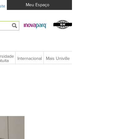
Meu Espaço
ste
rsidade
Internacional
Mais Univille
tuita