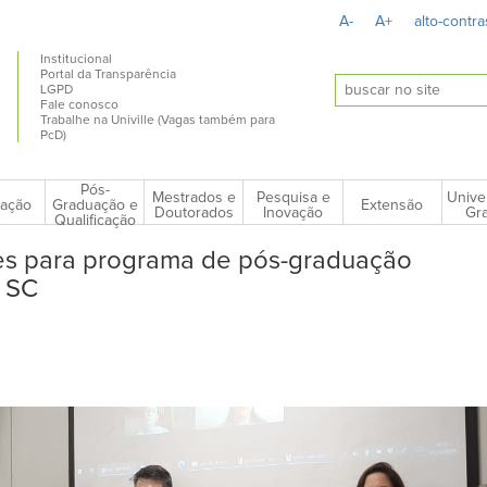
A-
A+
alto-contra
Institucional
Portal da Transparência
LGPD
Fale conosco
Trabalhe na Univille (Vagas também para
PcD)
Pós-
Mestrados e
Pesquisa e
Unive
ação
Extensão
Graduação e
Doutorados
Inovação
Gra
Qualificação
es para programa de pós-graduação
m SC