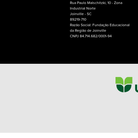
Rua Paulo Malschitzki, 10 - Zona
Industrial Norte
Joinville - SC
89219-710
Razão Social: Fundação Educacional
da Região de Joinville
CNPJ 84.714.682/0001-94