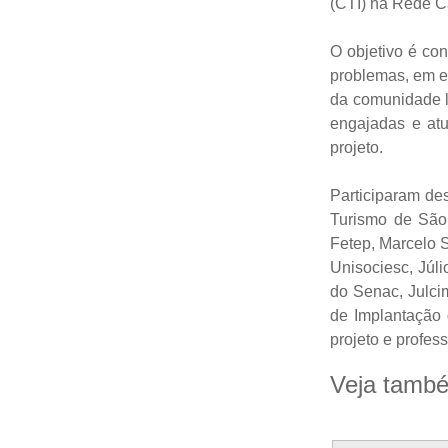
(CTI) na Rede C
O objetivo é co
problemas, em es
da comunidade lo
engajadas e atu
projeto.
Participaram de
Turismo de São
Fetep, Marcelo S
Unisociesc, Júl
do Senac, Julc
de Implantação
projeto e profes
Veja tamb