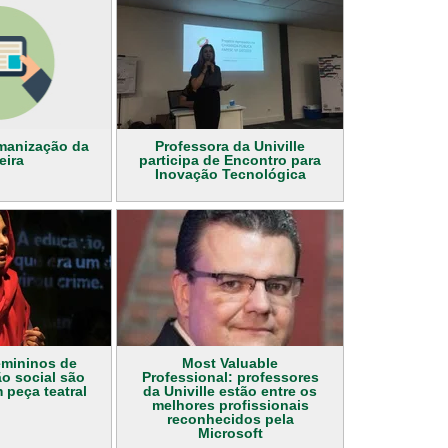
manização da
Professora da Univille
eira
participa de Encontro para
Inovação Tecnológica
emininos de
Most Valuable
o social são
Professional: professores
 peça teatral
da Univille estão entre os
melhores profissionais
reconhecidos pela
Microsoft