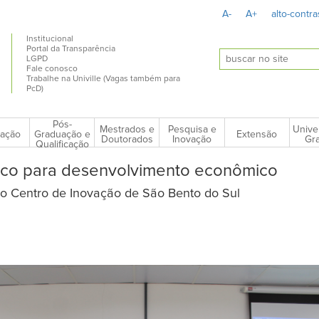
A-
A+
alto-contra
Institucional
Portal da Transparência
LGPD
Fale conosco
Trabalhe na Univille (Vagas também para
PcD)
Pós-
Mestrados e
Pesquisa e
Unive
ação
Extensão
Graduação e
Doutorados
Inovação
Gra
Qualificação
ico para desenvolvimento econômico
do Centro de Inovação de São Bento do Sul