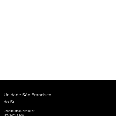
Unidade São Francisco
do Sul
univille.sfs@univille.br
(47) 3471-3800