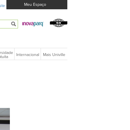
Meu Espaço
ste
rsidade
Internacional
Mais Univille
tuita