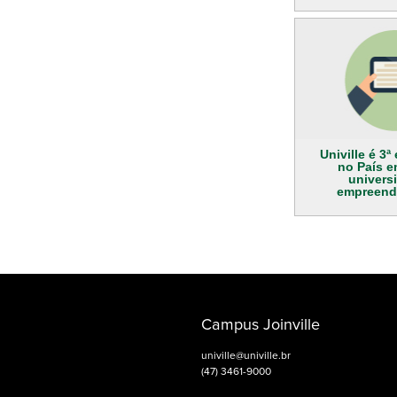
Univille é 3
no País e
universi
empreend
Campus Joinville
univille@univille.br
(47) 3461-9000