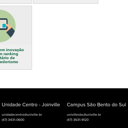
ª em inovação
m ranking
tário de
edorismo
Unidade Centro - Joinville
Campus São Bento do Sul
unidadecentro@univille.br
univillesbs@univille.br
(47) 3431-0600
(47) 3631-9120