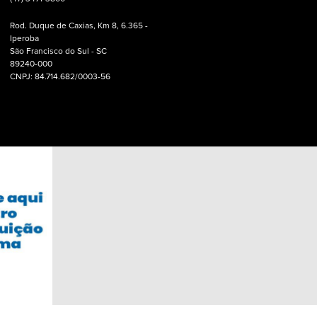
Rod. Duque de Caxias, Km 8, 6.365 -
Iperoba
São Francisco do Sul - SC
89240-000
CNPJ: 84.714.682/0003-56