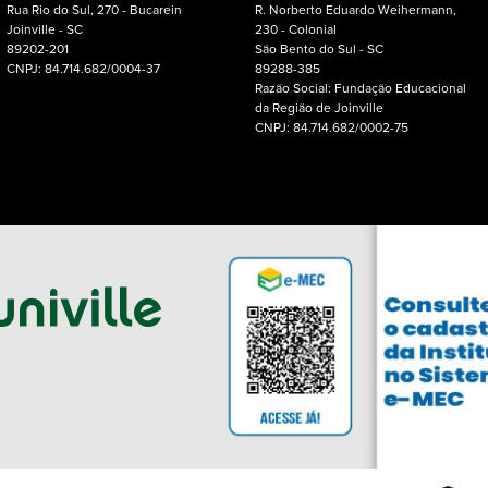
Rua Rio do Sul, 270 - Bucarein
R. Norberto Eduardo Weihermann,
Joinville - SC
230 - Colonial
89202-201
São Bento do Sul - SC
CNPJ: 84.714.682/0004-37
89288-385
Razão Social: Fundação Educacional
da Região de Joinville
CNPJ: 84.714.682/0002-75