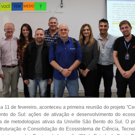
dia 11 de fevereiro, aconteceu a primeira reunião do projeto “C
nto do Sul: ações de ativação e desenvolvimento do ecoss
la de metodologias ativas da Univille São Bento do Sul. O pr
ruturação e Consolidação do Ecossistema de Ciência, Tecno