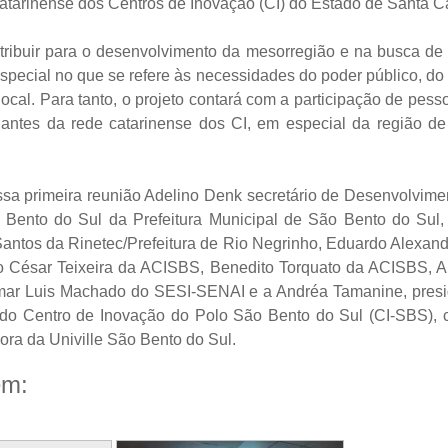
atarinense dos Centros de Inovação (CI) do Estado de Santa Ca
ntribuir para o desenvolvimento da mesorregião e na busca de
pecial no que se refere às necessidades do poder público, do 
cal. Para tanto, o projeto contará com a participação de pesso
antes da rede catarinense dos CI, em especial da região d
ssa primeira reunião Adelino Denk secretário de Desenvolvim
 Bento do Sul da Prefeitura Municipal de São Bento do Sul,
antos da Rinetec/Prefeitura de Rio Negrinho, Eduardo Alexand
io César Teixeira da ACISBS, Benedito Torquato da ACISBS, A
imar Luis Machado do SESI-SENAI e a Andréa Tamanine, presi
 do Centro de Inovação do Polo São Bento do Sul (CI-SBS), 
sora da Univille São Bento do Sul.
ém: