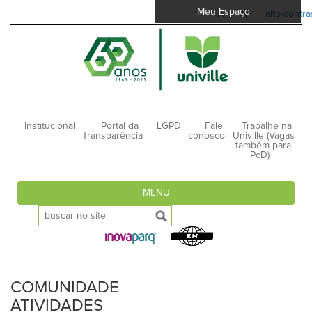
Meu Espaço
A-
A+
alto-contra
Institucional
Portal da
LGPD
Fale
Trabalhe na
Transparência
conosco
Univille (Vagas
também para
PcD)
MENU
COMUNIDADE
ATIVIDADES