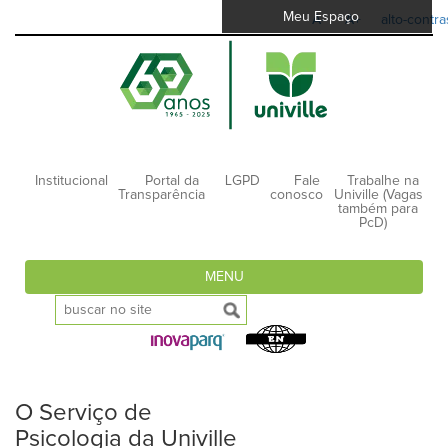
Meu Espaço
A-
A+
alto-contra
Institucional
Portal da
LGPD
Fale
Trabalhe na
Transparência
conosco
Univille (Vagas
também para
PcD)
MENU
O Serviço de
Psicologia da Univille