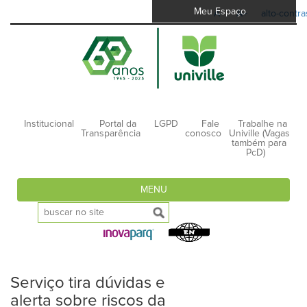
Meu Espaço
A-
A+
alto-contra
Institucional
Portal da
LGPD
Fale
Trabalhe na
Transparência
conosco
Univille (Vagas
também para
PcD)
MENU
Serviço tira dúvidas e
alerta sobre riscos da