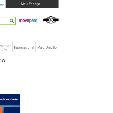
Meu Espaço
ste
rsidade
Internacional
Mais Univille
tuita
do