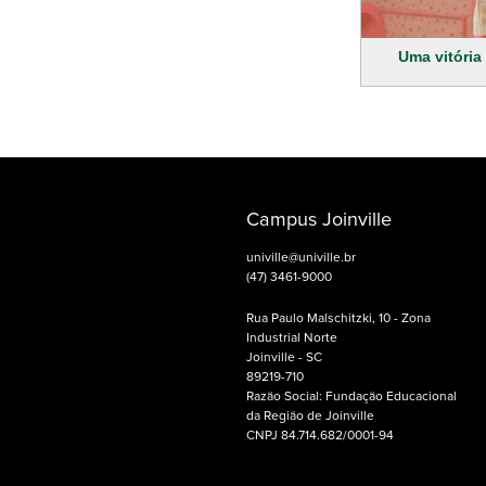
Uma vitória
Campus Joinville
univille@univille.br
(47) 3461-9000
Rua Paulo Malschitzki, 10 - Zona
Industrial Norte
Joinville - SC
89219-710
Razão Social: Fundação Educacional
da Região de Joinville
CNPJ 84.714.682/0001-94