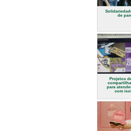
Solidarieda
de pa
Projetos d
compartilh
para atende
com iso