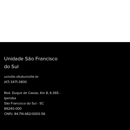
Unidade São Francisco
do Sul
univille.sfs@univille.br
(47) 3471-3800
Rod. Duque de Caxias, Km 8, 6.365 -
Iperoba
São Francisco do Sul - SC
89240-000
CNPJ: 84.714.682/0003-56