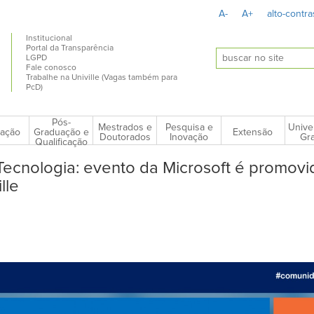
A-
A+
alto-contra
Institucional
Portal da Transparência
LGPD
Fale conosco
Trabalhe na Univille (Vagas também para
PcD)
Pós-
Mestrados e
Pesquisa e
Unive
ação
Extensão
Graduação e
Doutorados
Inovação
Gra
Qualificação
ecnologia: evento da Microsoft é promovi
lle