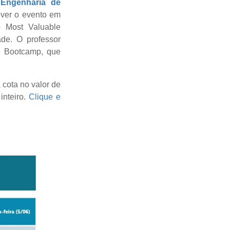
e
Engenharia de
over o evento em
o Most Valuable
de. O professor
e Bootcamp, que
cota no valor de
inteiro.
Clique e