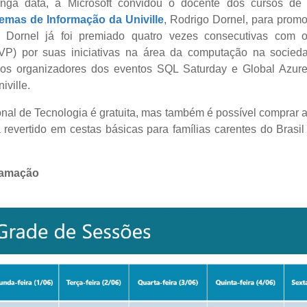
onga data, a Microsoft convidou o docente dos cursos d
temas de Informação da Univille
, Rodrigo Dornel, para prom
. Dornel já foi premiado quatro vezes consecutivas com 
MVP) por suas iniciativas na área da computação na socieda
s organizadores dos eventos SQL Saturday e Global Azur
iville.
al de Tecnologia é gratuita, mas também é possível comprar a 
revertido em cestas básicas para famílias carentes do Brasil 
ramação