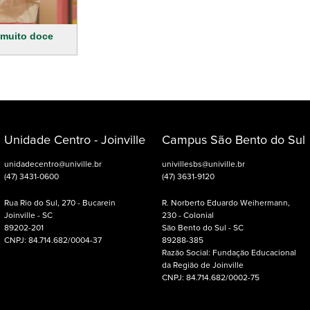
 muito doce
Unidade Centro - Joinville
Campus São Bento do Sul
unidadecentro@univille.br
univillesbs@univille.br
(47) 3431-0600
(47) 3631-9120
Rua Rio do Sul, 270 - Bucarein
R. Norberto Eduardo Weihermann,
Joinville - SC
230 - Colonial
89202-201
São Bento do Sul - SC
CNPJ: 84.714.682/0004-37
89288-385
Razão Social: Fundação Educacional
da Região de Joinville
CNPJ: 84.714.682/0002-75