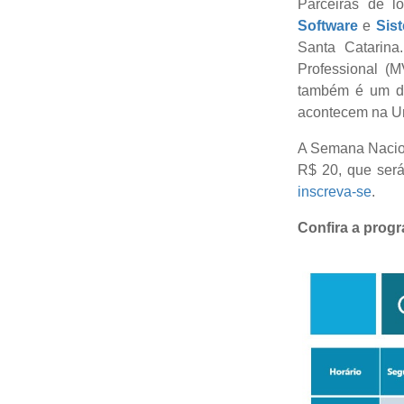
Parceiras de l
Software
e
Sis
Santa Catarina
Professional (
também é um do
acontecem na Un
A Semana Nacion
R$ 20, que será 
inscreva-se
.
Confira a prog