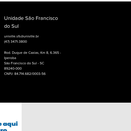
Unidade São Francisco
do Sul
univille.sfs@univille.br
(47) 3471-3800
Rod. Duque de Caxias, Km 8, 6.365 -
Iperoba
São Francisco do Sul - SC
89240-000
CNPJ: 84.714.682/0003-56