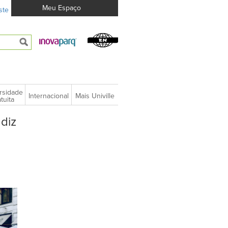
Meu Espaço
ste
rsidade
Internacional
Mais Univille
tuita
diz