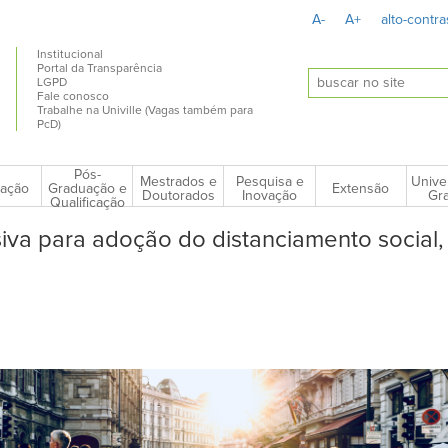
A-
A+
alto-contra
Institucional
Portal da Transparência
LGPD
Fale conosco
Trabalhe na Univille (Vagas também para
PcD)
Pós-
Mestrados e
Pesquisa e
Unive
ação
Extensão
Graduação e
Doutorados
Inovação
Gra
Qualificação
siva para adoção do distanciamento social, 