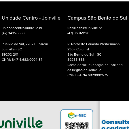
Unidade Centro - Joinville
Campus São Bento do Sul
unidadecentro@univille.br
univillesbs@univille.br
(47) 3431-0600
(47) 3631-9120
Rua Rio do Sul, 270 - Bucarein
R. Norberto Eduardo Weihermann,
Joinville - SC
230 - Colonial
89202-201
São Bento do Sul - SC
CNPJ: 84.714.682/0004-37
89288-385
Razão Social: Fundação Educacional
da Região de Joinville
CNPJ: 84.714.682/0002-75