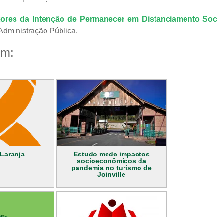
tores da Intenção de Permanecer em Distanciamento Soc
 Administração Pública.
ém:
Laranja
Estudo mede impactos
socioeconômicos da
pandemia no turismo de
Joinville