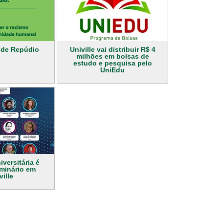
l de Repúdio
Univille vai distribuir R$ 4
milhões em bolsas de
estudo e pesquisa pelo
UniEdu
versitária é
minário em
ville