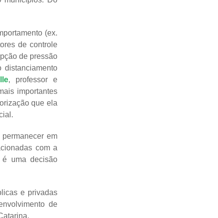
mportamento (ex.
ores de controle
cepção de pressão
 distanciamento
lle
, professor e
mais importantes
orização que ela
cial.
de permanecer em
lacionadas com a
o é uma decisão
licas e privadas
senvolvimento de
Catarina.