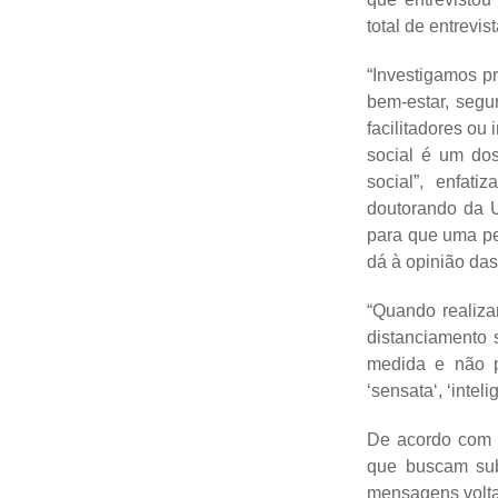
total de entrevi
“Investigamos p
bem-estar, segu
facilitadores ou
social é um do
social”, enfat
doutorando da U
para que uma pe
dá à opinião da
“Quando realiza
distanciamento 
medida e não p
‘sensata‘, ‘intel
De acordo com o
que buscam subs
mensagens volta