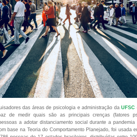
isadores das áreas de psicologia e administração da
UFSC
paz de medir quais são as principais crenças (fatores ps
 pessoas a adotar distanciamento social durante a pandemia
 com base na Teoria do Comportamento Planejado, foi usada 
 786 pessoas de 17 estados brasileiros, distribuídas entre 10