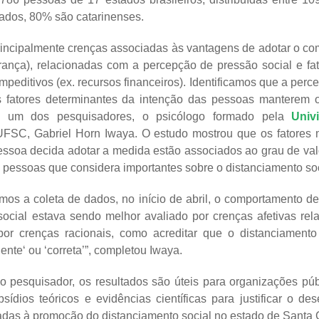
stados, 80% são catarinenses.
rincipalmente crenças associadas às vantagens de adotar o co
rança), relacionadas com a percepção de pressão social e fat
 impeditivos (ex. recursos financeiros). Identificamos que a per
s fatores determinantes da intenção das pessoas manterem o
iza um dos pesquisadores, o psicólogo formado pela
Univi
FSC, Gabriel Horn Iwaya. O estudo mostrou que os fatores 
ssoa decida adotar a medida estão associados ao grau de val
s pessoas que considera importantes sobre o distanciamento so
mos a coleta de dados, no início de abril, o comportamento 
social estava sendo melhor avaliado por crenças afetivas re
or crenças racionais, como acreditar que o distanciament
igente‘ ou ‘correta’”, completou Iwaya.
 pesquisador, os resultados são úteis para organizações púb
ídios teóricos e evidências científicas para justificar o de
das à promoção do distanciamento social no estado de Santa 