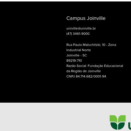
Campus Joinville
univille@univille.br
(47) 3461-9000
Rua Paulo Malschitzki, 10 - Zona
Industrial Norte
Joinville - SC
89219-710
Razão Social: Fundação Educacional
da Região de Joinville
CNPJ 84.714.682/0001-94