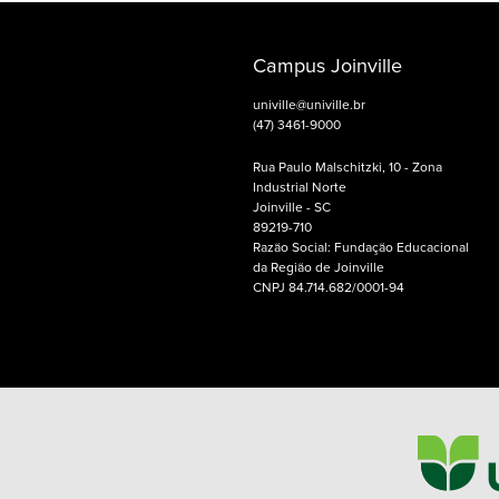
Campus Joinville
univille@univille.br
(47) 3461-9000
Rua Paulo Malschitzki, 10 - Zona
Industrial Norte
Joinville - SC
89219-710
Razão Social: Fundação Educacional
da Região de Joinville
CNPJ 84.714.682/0001-94