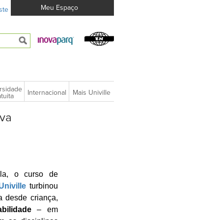
Meu Espaço
ste
rsidade
Internacional
Mais Univille
tuita
iva
la, o curso de
niville
turbinou
 desde criança,
bilidade
– em