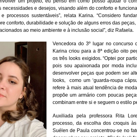
nvolver um projeto, eu penso em como posso ajudar o cons
 necessidades e desejos, visando além do conforto e funcional
 e processos sustentáveis”, relata Karina. “Considero fund
e conforto, durabilidade e solução de alguns erros das peças
acionados ao meio ambiente e à inclusão social”, diz Rafaela.
Vencedora do 3º lugar no concurso 
Karina criou para a 8ª edição oito p
os três looks exigidos. “Optei por part
pois sou apaixonada por moda inclu
desenvolver peças que podem ser alt
looks, como um ‘guarda-roupa cápsul
refere à mais atual tendência de moda
propõe um armário com poucas peça
combinam entre si e seguem o estilo p
Auxiliada pela professora Rita Lo
processo, da escolha dos croquis às 
Suélen de Paula concentrou-se no fato