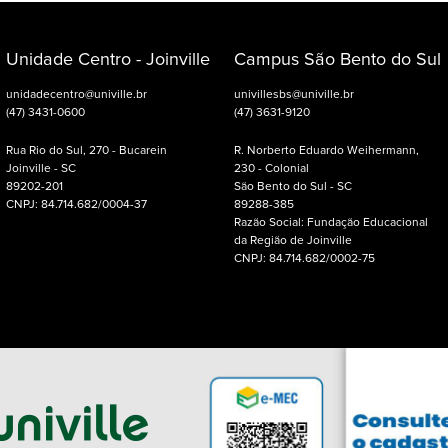
Unidade Centro - Joinville
Campus São Bento do Sul
unidadecentro@univille.br
univillesbs@univille.br
(47) 3431-0600
(47) 3631-9120
Rua Rio do Sul, 270 - Bucarein
R. Norberto Eduardo Weihermann,
Joinville - SC
230 - Colonial
89202-201
São Bento do Sul - SC
CNPJ: 84.714.682/0004-37
89288-385
Razão Social: Fundação Educacional
da Região de Joinville
CNPJ: 84.714.682/0002-75