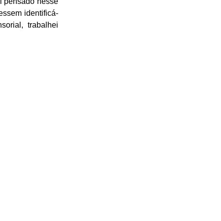
i pensado nesse
essem identificá-
rial, trabalhei