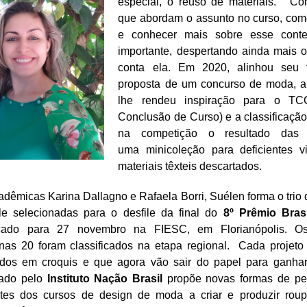
especial, o reuso de materiais.
“Co
que abordam o assunto no curso,
com
e conhecer mais sobre esse conte
importante, despertando ainda mais o
conta ela.
Em 2020, alinhou seu t
proposta de um concurso de moda, a 
lhe rendeu inspiração para o TC
Conclusão de Curso) e a classificação
na competição o resultado das 
uma
minicoleção para deficientes vi
materiais têxteis descartados.
adêmicas Karina Dallagno e Rafaela Borri, Suélen forma o trio
le selecionadas para o desfile da final do
8º Prêmio Bras
cado para 27 novembro na FIESC, em Florianópolis. Os
enas 20 foram classificados na etapa regional.
Cada projeto
ados em croquis e que agora vão sair do papel para ganhar
zado pelo
Instituto Nação Brasil
propõe novas formas de pe
ntes dos cursos de design de moda a criar e produzir rou