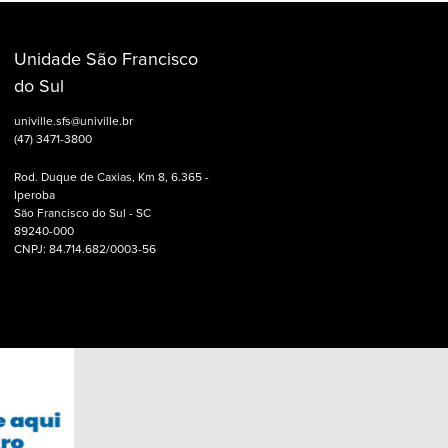
Unidade São Francisco
do Sul
univille.sfs@univille.br
(47) 3471-3800
Rod. Duque de Caxias, Km 8, 6.365 -
Iperoba
São Francisco do Sul - SC
89240-000
CNPJ: 84.714.682/0003-56