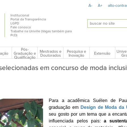
A-
A+
alto-contra
Institucional
Portal da Transparência
LGPD
Fale conosco
Trabalhe na Univille (Vagas também para
PcD)
Pós-
Mestrados e
Pesquisa e
Unive
ação
Extensão
Graduação e
Doutorados
Inovação
Gra
Qualificação
selecionadas em concurso de moda inclus
Para a acadêmica Suélen de Pau
graduação em
Design de Moda da U
seu gosto por um tema que a encanta
influenciada pelos pais:
a sustenta