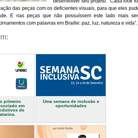
desenvolver seu projeto. “Cada
look
fo
ração das peças com os deficientes visuais, para que eles pud
dade. E nas peças que não possuíssem este lado mais senso
namentos com palavras em Braille: paz, luz, natureza e vida”.
ém:
o primeiro
Uma semana de inclusão e
ssociado em
oportunidades
odutivos de
atarina.