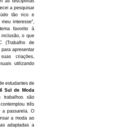
m as disciplinas
ecei a pesquisar
údo tão rico e
 meu interesse”,
ema favorito à
inclusão, o que
C (Trabalho de
 para apresentar
suas criações,
suais utilizando
 de estudantes de
il Sul de Moda
 trabalhos são
 contemplou três
 a passarela. O
nsar a moda ao
pas adaptadas a