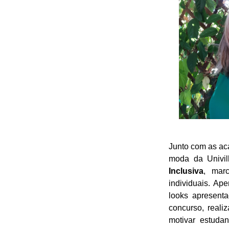
J
unto com as ac
moda da Univil
Inclusiva
, mar
individuais. Ap
looks apresent
concurso, reali
motivar estuda