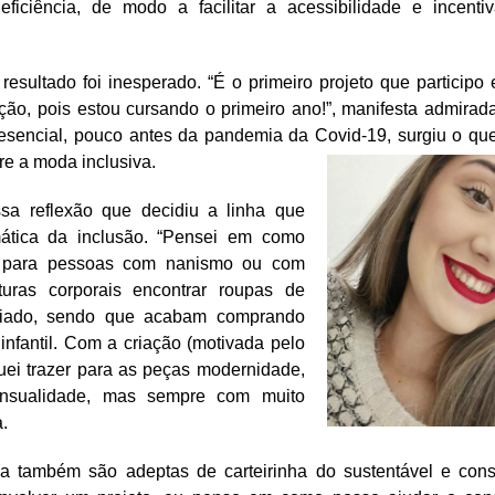
ficiência, de modo a facilitar a acessibilidade e incentiv
resultado foi inesperado. “É o primeiro projeto que participo 
ção, pois estou cursando o primeiro ano!”, manifesta admirad
esencial, pouco antes da pandemia da Covid-19, surgiu o qu
re a moda inclusiva.
ssa reflexão que decidiu a linha que
ática da inclus
ão. “Pensei em como
il para pessoas com nanismo ou com
uturas corporais encontrar roupas de
riado, sendo que acabam comprando
infantil. Com a criação (motivada pelo
uei trazer para as peças modernidade,
ensualidade, mas sempre com muito
a.
na também são adeptas de carteirinha do sustentável e cons