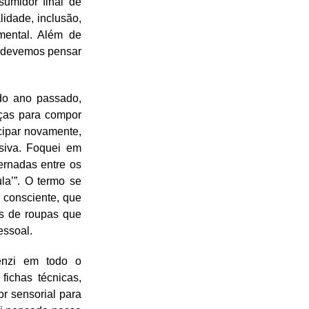
umidor final de
idade, inclusão,
amental. Além de
, devemos pensar
do ano passado,
eças para compor
icipar novamente,
siva. Foquei em
ernadas entre os
a’”. O termo se
 consciente, que
s de roupas que
essoal.
renzi em todo o
fichas técnicas,
r sensorial para