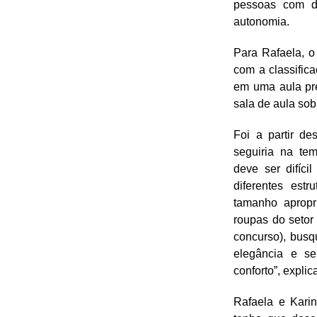
pessoas com de
autonomia.
Para Rafaela, o 
com a classifica
em uma aula pr
sala de aula sob
Foi a partir de
seguiria na tem
deve ser difíc
diferentes estr
tamanho aprop
roupas do setor 
concurso), busq
elegância e s
conforto”, explic
Rafaela e Kari