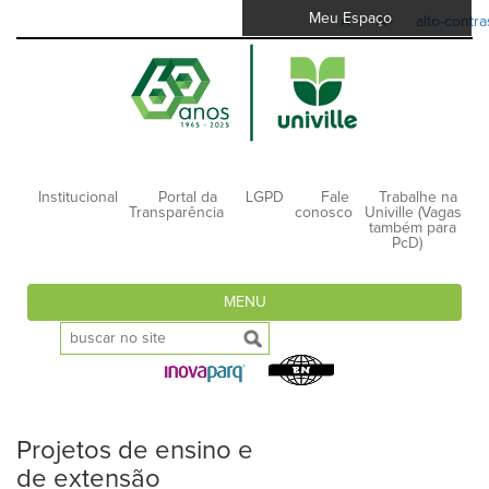
Meu Espaço
A-
A+
alto-contra
Institucional
Portal da
LGPD
Fale
Trabalhe na
Transparência
conosco
Univille (Vagas
também para
PcD)
MENU
Projetos de ensino e
de extensão