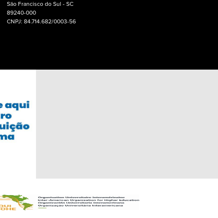
São Francisco do Sul - SC
89240-000
CNPJ: 84.714.682/0003-56