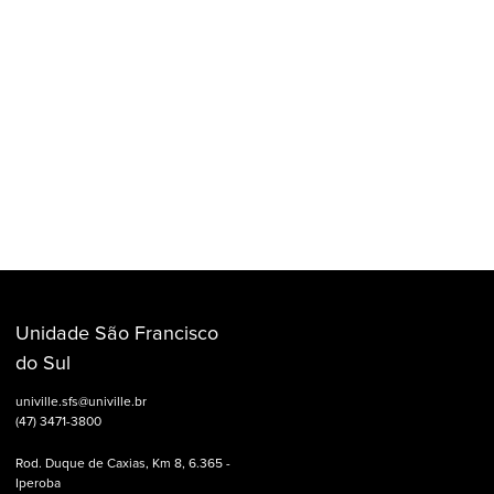
Unidade São Francisco
do Sul
univille.sfs@univille.br
(47) 3471-3800
Rod. Duque de Caxias, Km 8, 6.365 -
Iperoba