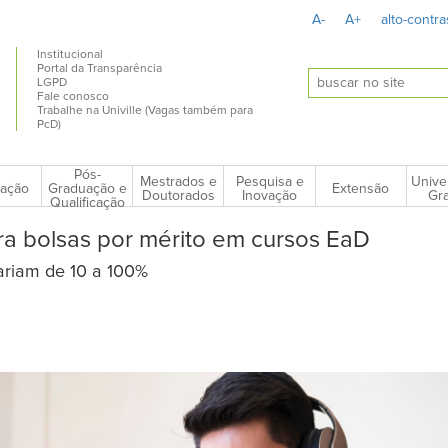
A-
A+
alto-contra
Institucional
Portal da Transparência
LGPD
Fale conosco
Trabalhe na Univille (Vagas também para
PcD)
Pós-
Mestrados e
Pesquisa e
Unive
ação
Extensão
Graduação e
Doutorados
Inovação
Gra
Qualificação
ra bolsas por mérito em cursos EaD
ariam de 10 a 100%