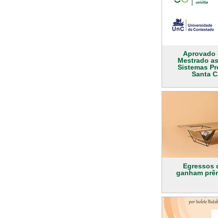
Aprovado 
Mestrado a
Sistemas Pr
Santa C
Egressos d
ganham prêm