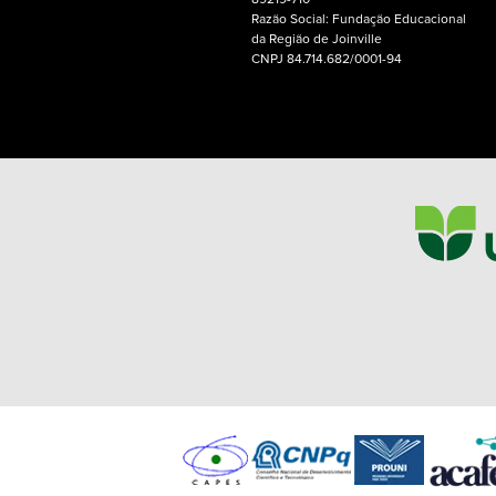
89219-710
Razão Social: Fundação Educacional
da Região de Joinville
CNPJ 84.714.682/0001-94