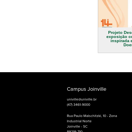
Projeto Deso
exposição c
inspirada 
Doer
Campus Joinville
univille@univille.br
(47) 3461-9000
Rua Paulo Malschitzki, 10 - Zona
Industrial Norte
Joinville - SC