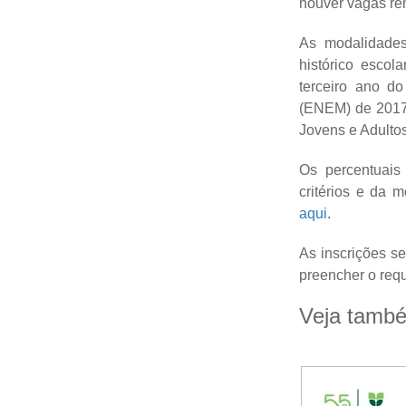
houver vagas re
As modalidades
histórico esco
terceiro ano 
(ENEM) de 2017
Jovens e Adult
Os percentuais
critérios e da 
aqui
.
As inscrições s
preencher o requ
Veja tamb