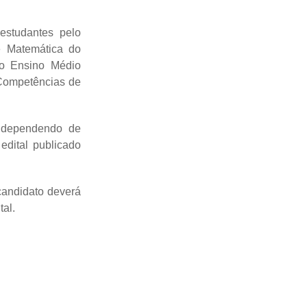
estudantes pelo
e Matemática do
o Ensino Médio
Competências de
, dependendo de
edital publicado
candidato deverá
ital.