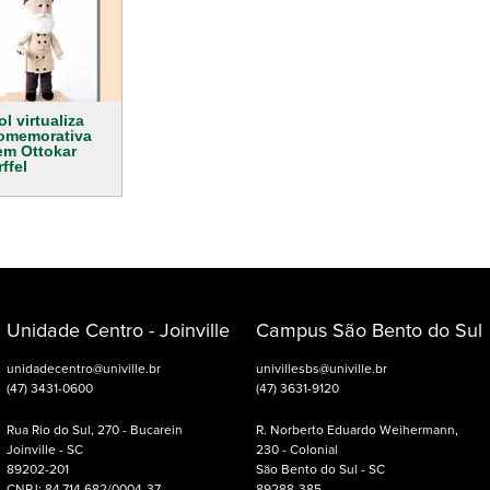
l virtualiza
omemorativa
em Ottokar
ffel
Unidade Centro - Joinville
Campus São Bento do Sul
unidadecentro@univille.br
univillesbs@univille.br
(47) 3431-0600
(47) 3631-9120
Rua Rio do Sul, 270 - Bucarein
R. Norberto Eduardo Weihermann,
Joinville - SC
230 - Colonial
89202-201
São Bento do Sul - SC