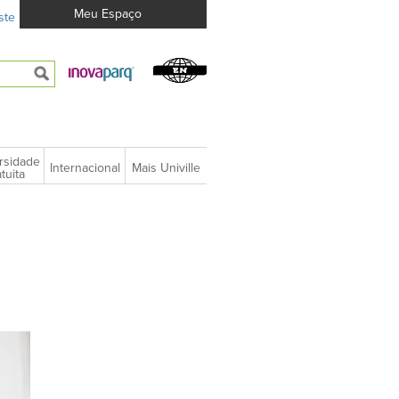
Meu Espaço
ste
rsidade
Internacional
Mais Univille
tuita