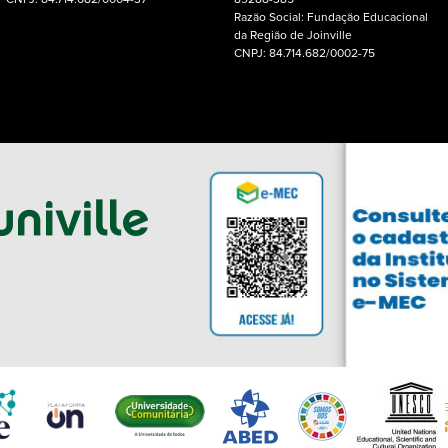
CNPJ: 84.714.682/0004-37
89288-385
Razão Social: Fundação Educacional
da Região de Joinville
CNPJ: 84.714.682/0002-75