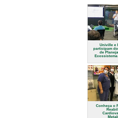
Univille e
participam d
de Planej
Ecossistema
Conheça o 
Reabil
Cardiova
Metab