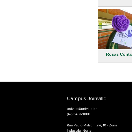
Rosas Contra
Campus Joinville
univille@univille.br
(47) 3461-9000
Rua Paulo Malschitzki, 10 - Zona
Industrial Norte