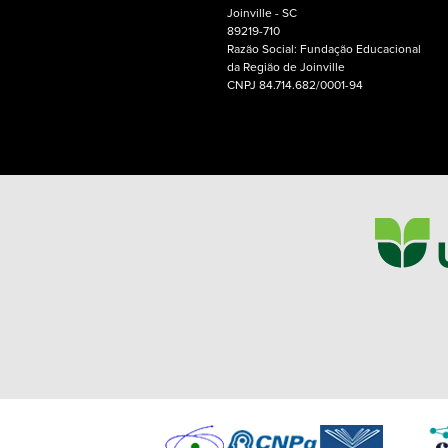
Joinville - SC
89219-710
Razão Social: Fundação Educacional
da Região de Joinville
CNPJ 84.714.682/0001-94