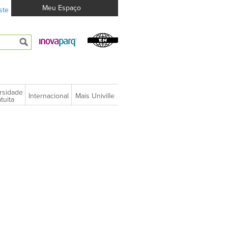
Meu Espaço
ste
rsidade
Internacional
Mais Univille
tuita