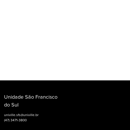
Unidade São Francisco
do Sul
univille.sfs@univille.br
(47) 3471-3800