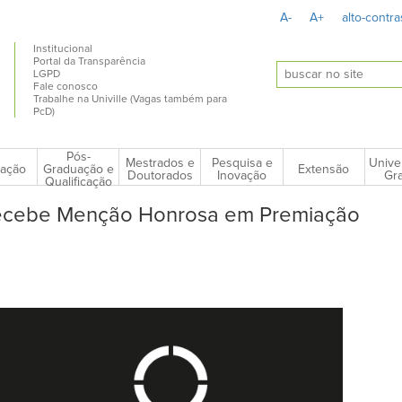
A-
A+
alto-contra
Institucional
Portal da Transparência
LGPD
Fale conosco
Trabalhe na Univille (Vagas também para
PcD)
Pós-
Mestrados e
Pesquisa e
Unive
ação
Extensão
Graduação e
Doutorados
Inovação
Gra
Qualificação
ecebe Menção Honrosa em Premiação