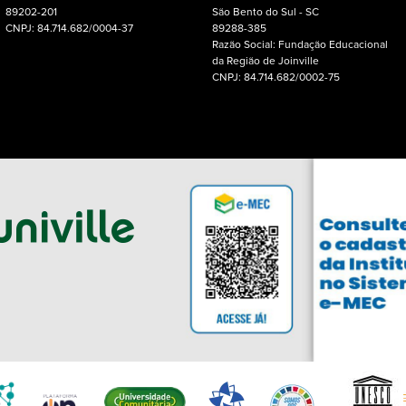
89202-201
São Bento do Sul - SC
CNPJ: 84.714.682/0004-37
89288-385
Razão Social: Fundação Educacional
da Região de Joinville
CNPJ: 84.714.682/0002-75