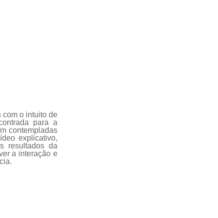
 com o intuito de
contrada para a
ram contempladas
deo explicativo,
s resultados da
ver a interação e
cia.