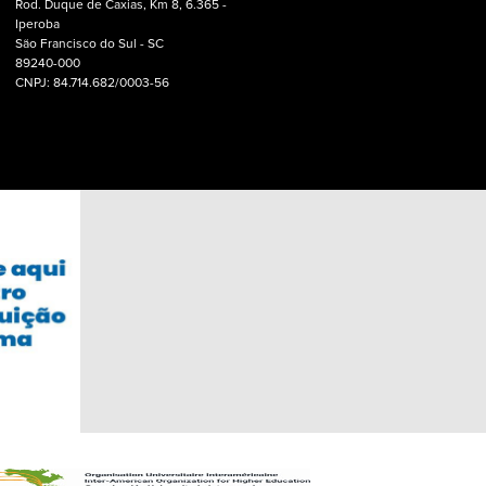
Rod. Duque de Caxias, Km 8, 6.365 -
Iperoba
São Francisco do Sul - SC
89240-000
CNPJ: 84.714.682/0003-56