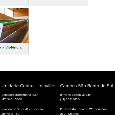
 a Violência
Unidade Centro - Joinville
Campus São Bento do Sul
unidadecentro@univille.br
univillesbs@univille.br
(47) 3431-0600
(47) 3631-9120
Rua Rio do Sul, 270 - Bucarein
R. Norberto Eduardo Weihermann,
Joinville - SC
230 - Colonial