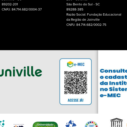
89202-201
São Bento do Sul - SC
CNPJ: 84.714.682/0004-37
89288-385
Razão Social: Fundação Educacional
da Região de Joinville
CNPJ: 84.714.682/0002-75