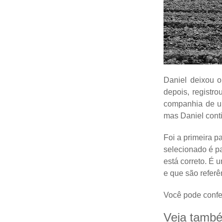
Daniel deixou o
depois, registro
companhia de um
mas Daniel conti
Foi a primeira pa
selecionado é pa
está correto. É 
e que são refer
Você pode confer
Veja tamb