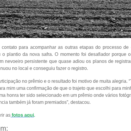
 contato para acompanhar as outras etapas do processo de 
u o plantio da nova safra. O momento foi desafiador porque o
 nevoeiro persistente que quase adiou os planos de registrar 
nuou no local e conseguiu fazer o registro.
rticipação no prêmio e o resultado foi motivo de muita alegria. “
ra mim uma confirmação de que o trajeto que escolhi para minh
uma honra ter sido selecionado em um prêmio onde vários fotóg
ência também já foram premiados”, destacou.
ir as
fotos aqui
.
ém: