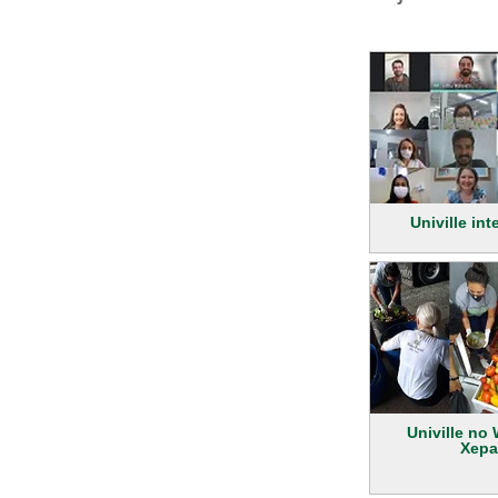
Univille in
Univille no
Xepa