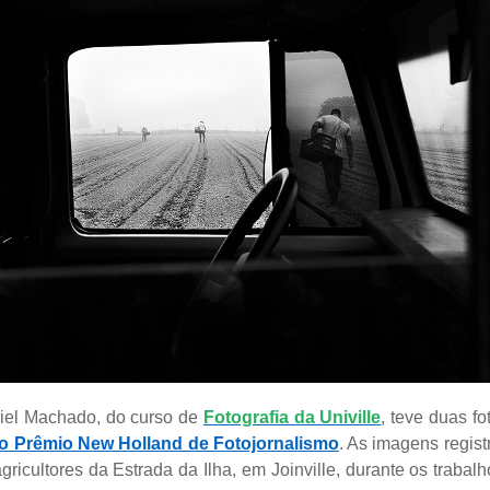
iel Machado, do curso de
Fotografia da Univille
, teve duas f
do Prêmio New Holland de Fotojornalismo
. As imagens regist
gricultores da Estrada da Ilha, em Joinville, durante os trabal