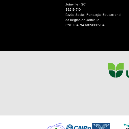
Joinville - SC
89219-710
Razão Social: Fundação Educacional
da Região de Joinville
CNPJ 84.714.682/0001-94