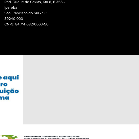
Rod. Duque de Caxias, Km 8, 6.365 -
Iperoba
São Francisco do Sul - SC
89240-000
CNPJ: 84.714.682/0003-56