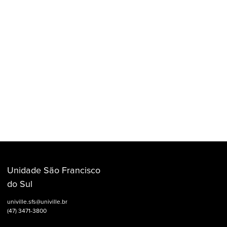
Unidade São Francisco
do Sul
univille.sfs@univille.br
(47) 3471-3800