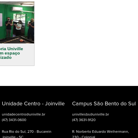
ria Univille
am espaço
lizado
Unidade Centro - Joinville
Campus São Bento do Sul
unidadecentro@univille.br
univillesbs@univille.br
(47) 3431-0600
(47) 3631-9120
Rua Rio do Sul, 270 - Bucarein
R. Norberto Eduardo Weihermann,
Joinville - SC
230 - Colonial