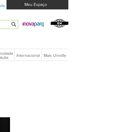
Meu Espaço
ste
rsidade
Internacional
Mais Univille
tuita