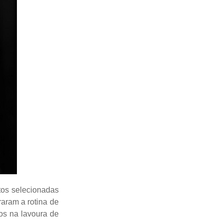
otos selecionadas
raram a rotina de
hos na lavoura de