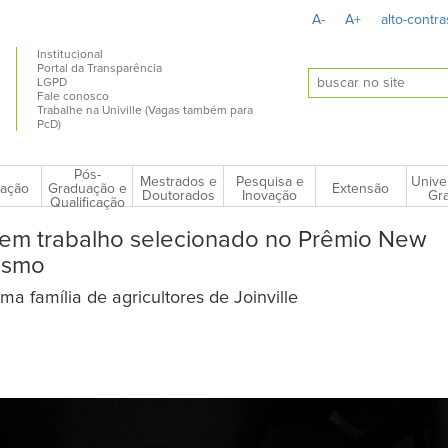
A-
A+
alto-contra
Institucional
Portal da Transparência
LGPD
Fale conosco
Trabalhe na Univille (Vagas também para
PcD)
Pós-
Mestrados e
Pesquisa e
Unive
ação
Extensão
Graduação e
Doutorados
Inovação
Gra
Qualificação
 tem trabalho selecionado no Prêmio New
lismo
a família de agricultores de Joinville