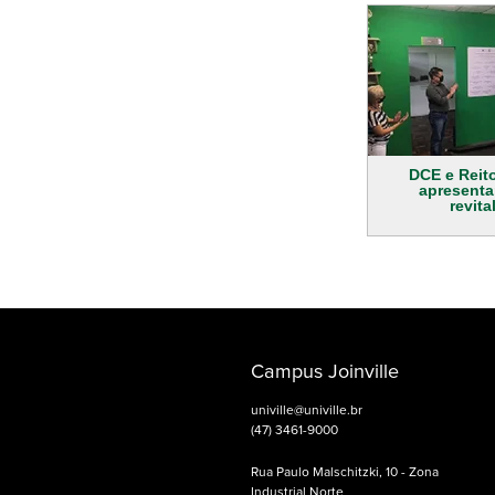
DCE e Reito
apresent
revita
Campus Joinville
univille@univille.br
(47) 3461-9000
Rua Paulo Malschitzki, 10 - Zona
Industrial Norte