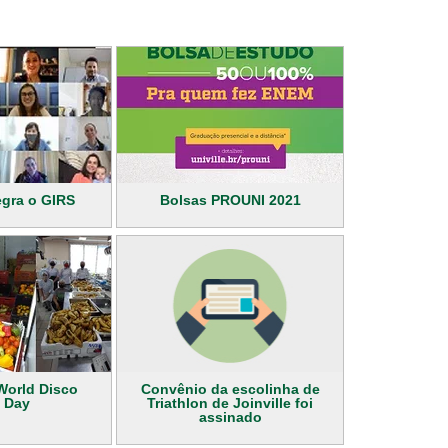
tegra o GIRS
Bolsas PROUNI 2021
 World Disco
Convênio da escolinha de
 Day
Triathlon de Joinville foi
assinado