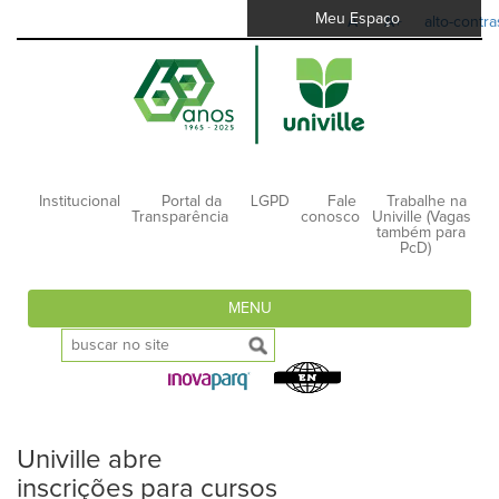
Meu Espaço
A-
A+
alto-contra
Institucional
Portal da
LGPD
Fale
Trabalhe na
Transparência
conosco
Univille (Vagas
também para
PcD)
MENU
Univille abre
inscrições para cursos