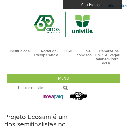
Meu Espaço
A-
A+
alto-contra
Institucional
Portal da
LGPD
Fale
Trabalhe na
Transparência
conosco
Univille (Vagas
também para
PcD)
MENU
Projeto Ecosam é um
dos semifinalistas no