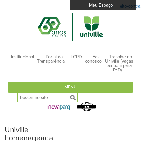
Meu Espaço
A-
A+
alto-contra
Institucional
Portal da
LGPD
Fale
Trabalhe na
Transparência
conosco
Univille (Vagas
também para
PcD)
MENU
Univille
homenageada