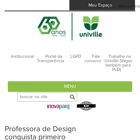
Meu Espaço
A-
A+
alto-contra
Institucional
Portal da
LGPD
Fale
Trabalhe na
Transparência
conosco
Univille (Vagas
também para
PcD)
MENU
Professora de Design
conquista primeiro