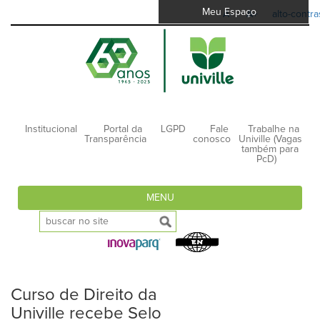
Meu Espaço
A-
A+
alto-contra
Institucional
Portal da
LGPD
Fale
Trabalhe na
Transparência
conosco
Univille (Vagas
também para
PcD)
MENU
Curso de Direito da
Univille recebe Selo