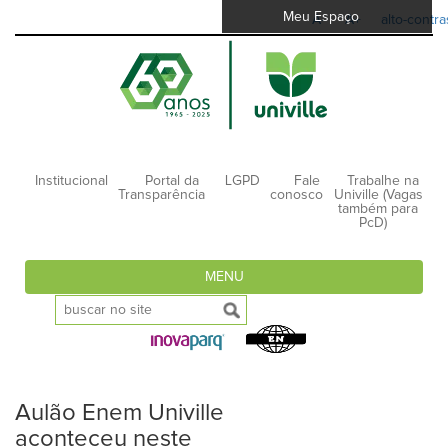
Meu Espaço
A-
A+
alto-contra
Institucional
Portal da
LGPD
Fale
Trabalhe na
Transparência
conosco
Univille (Vagas
também para
PcD)
MENU
Aulão Enem Univille
aconteceu neste