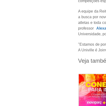
competições esp
A equipe da Reit
a busca por novo
atletas e toda c
professor
Alex
Universidade, po
"Estamos de por
A Univille é Join
Veja tamb