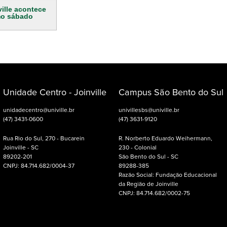
ille acontece
mo sábado
Unidade Centro - Joinville
Campus São Bento do Sul
unidadecentro@univille.br
univillesbs@univille.br
(47) 3431-0600
(47) 3631-9120
Rua Rio do Sul, 270 - Bucarein
R. Norberto Eduardo Weihermann,
Joinville - SC
230 - Colonial
89202-201
São Bento do Sul - SC
CNPJ: 84.714.682/0004-37
89288-385
Razão Social: Fundação Educacional
da Região de Joinville
CNPJ: 84.714.682/0002-75