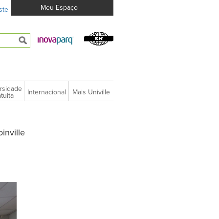
Meu Espaço
ste
rsidade
Internacional
Mais Univille
tuita
inville