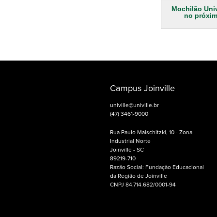
Mochilão Univ
no próxi
Campus Joinville
univille@univille.br
(47) 3461-9000
Rua Paulo Malschitzki, 10 - Zona
Industrial Norte
Joinville - SC
89219-710
Razão Social: Fundação Educacional
da Região de Joinville
CNPJ 84.714.682/0001-94