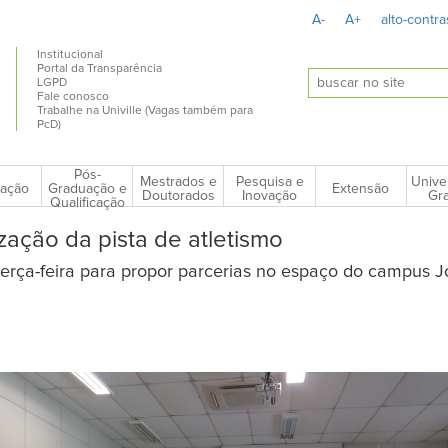
A-
A+
alto-contra
Institucional
Portal da Transparência
LGPD
Fale conosco
Trabalhe na Univille (Vagas também para
PcD)
Pós-
Mestrados e
Pesquisa e
Unive
ação
Extensão
Graduação e
Doutorados
Inovação
Gra
Qualificação
ização da pista de atletismo
 terça-feira para propor parcerias no espaço do campus Jo