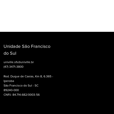
Unidade São Francisco
do Sul
univille.sfs@univille.br
(47) 3471-3800
Rod. Duque de Caxias, Km 8, 6.365 -
Iperoba
São Francisco do Sul - SC
89240-000
CNPJ: 84.714.682/0003-56