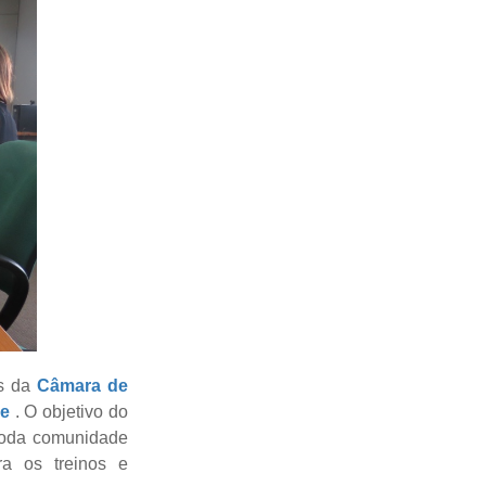
es da
Câmara de
le
. O objetivo do
 toda comunidade
ra os treinos e