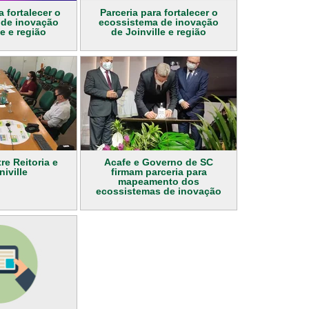
a fortalecer o
Parceria para fortalecer o
 de inovação
ecossistema de inovação
le e região
de Joinville e região
re Reitoria e
Acafe e Governo de SC
iville
firmam parceria para
mapeamento dos
ecossistemas de inovação