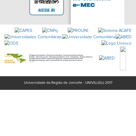
Universidade da Região de Joinville - UNIVILLE(c) 2017