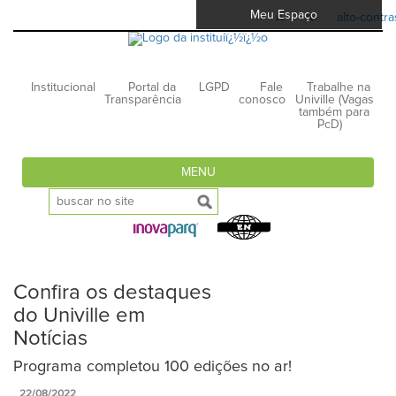
Meu Espaço
A-
A+
alto-contra
Institucional
Portal da
LGPD
Fale
Trabalhe na
Transparência
conosco
Univille (Vagas
também para
PcD)
MENU
Confira os destaques
do Univille em
Notícias
Programa completou 100 edições no ar!
22/08/2022