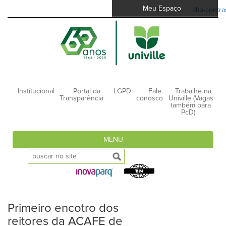
Meu Espaço
A-
A+
alto-contra
Institucional
Portal da
LGPD
Fale
Trabalhe na
Transparência
conosco
Univille (Vagas
também para
PcD)
MENU
Primeiro encotro dos
reitores da ACAFE de