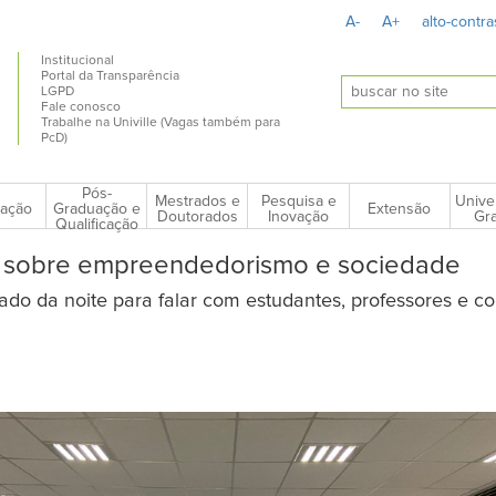
A-
A+
alto-contra
Institucional
Portal da Transparência
LGPD
Fale conosco
Trabalhe na Univille (Vagas também para
PcD)
Pós-
Mestrados e
Pesquisa e
Unive
ação
Extensão
Graduação e
Doutorados
Inovação
Gra
Qualificação
ala sobre empreendedorismo e sociedade
do da noite para falar com estudantes, professores e c