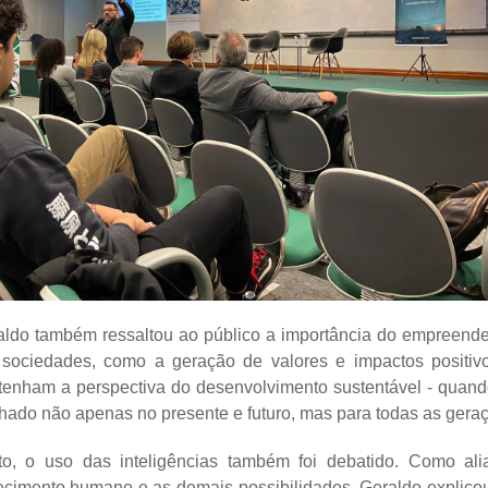
aldo também ressaltou ao público a importância do empreend
sociedades, como a geração de valores e impactos positivo
tenham a perspectiva do desenvolvimento sustentável - quand
hado não apenas no presente e futuro, mas para todas as gera
o, o uso das inteligências também foi debatido. Como aliar
nhecimento humano e as demais possibilidades. Geraldo explico