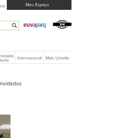
Meu Espaço
ste
rsidade
Internacional
Mais Univille
tuita
onvidados