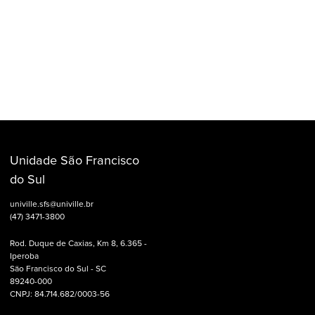
Unidade São Francisco
do Sul
univille.sfs@univille.br
(47) 3471-3800
Rod. Duque de Caxias, Km 8, 6.365 -
Iperoba
São Francisco do Sul - SC
89240-000
CNPJ: 84.714.682/0003-56