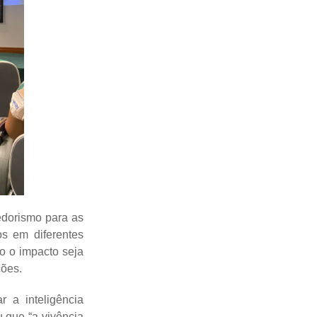
edorismo para as
s em diferentes
o o impacto seja
ções.
 a inteligência
u que “a vivência