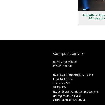
Univille é To
24ª vez c
Campus Joinville
univille@univille.br
(47) 3461-9000
Rua Paulo Malschitzki, 10 - Zona
Industrial Norte
Joinville - SC
89219-710
Razão Social: Fundação Educacional
da Região de Joinville
CNPJ 84.714.682/0001-94