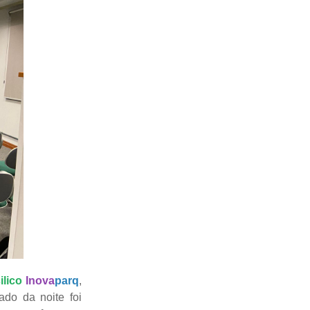
ilico
Inova
parq
,
do da noite foi