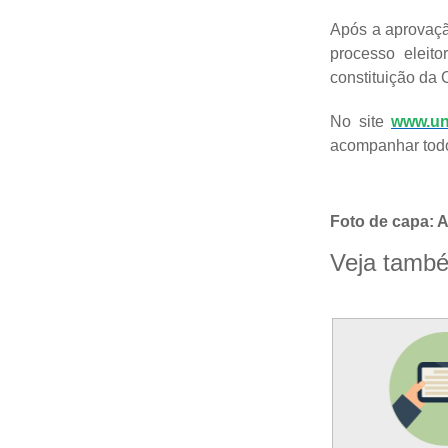
Após a aprovação
processo eleit
constituição da 
No site
www.uni
acompanhar todo
Foto de capa: 
Veja tamb