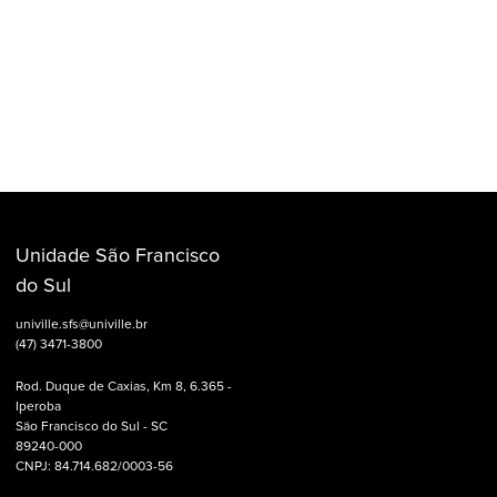
Unidade São Francisco
do Sul
univille.sfs@univille.br
(47) 3471-3800
Rod. Duque de Caxias, Km 8, 6.365 -
Iperoba
São Francisco do Sul - SC
89240-000
CNPJ: 84.714.682/0003-56