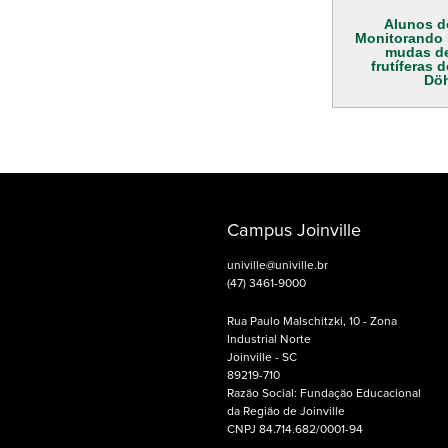
Alunos d
Monitorando 
mudas de
frutíferas 
Döh
Campus Joinville
univille@univille.br
(47) 3461-9000
Rua Paulo Malschitzki, 10 - Zona
Industrial Norte
Joinville - SC
89219-710
Razão Social: Fundação Educacional
da Região de Joinville
CNPJ 84.714.682/0001-94