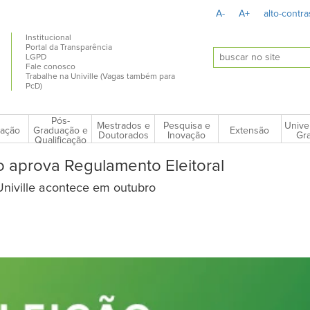
A-
A+
alto-contra
Institucional
Portal da Transparência
LGPD
Fale conosco
Trabalhe na Univille (Vagas também para
PcD)
Pós-
Mestrados e
Pesquisa e
Unive
ação
Extensão
Graduação e
Doutorados
Inovação
Gra
Qualificação
o aprova Regulamento Eleitoral
 Univille acontece em outubro