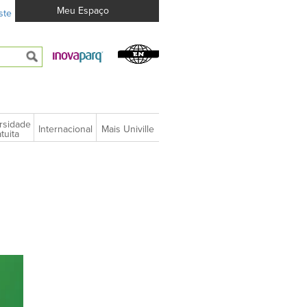
Meu Espaço
ste
rsidade
Internacional
Mais Univille
tuita