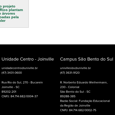
o projeto
Rios plantam
 árvores
doadas pela
ler
Unidade Centro - Joinville
Campus São Bento do Sul
unidadecentro@univille.br
univillesbs@univille.br
(47) 3431-0600
(47) 3631-9120
Rua Rio do Sul, 270 - Bucarein
R. Norberto Eduardo Weihermann,
Joinville - SC
230 - Colonial
89202-201
São Bento do Sul - SC
CNPJ: 84.714.682/0004-37
89288-385
Razão Social: Fundação Educacional
da Região de Joinville
CNPJ: 84.714.682/0002-75