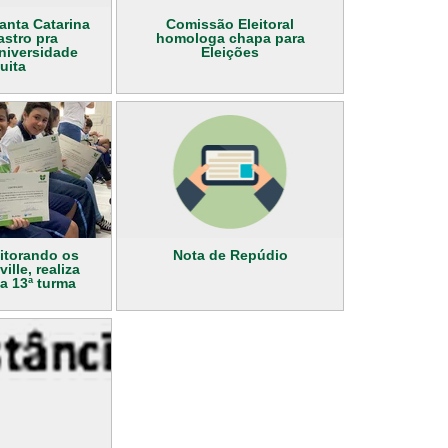
anta Catarina
Comissão Eleitoral
astro pra
homologa chapa para
niversidade
Eleições
uita
itorando os
Nota de Repúdio
ille, realiza
a 13ª turma