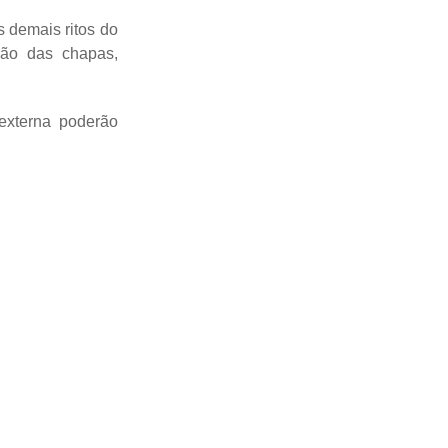
s demais ritos do
ção das chapas,
xterna poderão