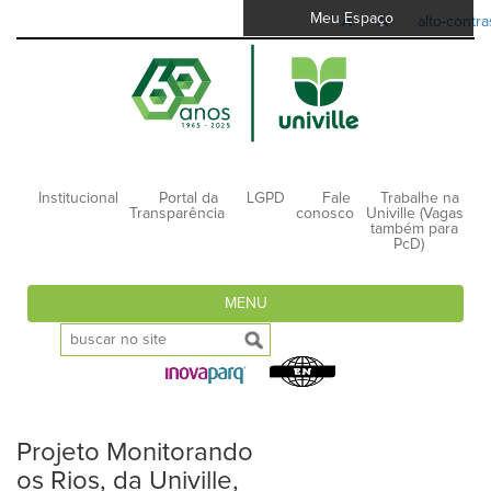
Meu Espaço
A-
A+
alto-contra
Institucional
Portal da
LGPD
Fale
Trabalhe na
Transparência
conosco
Univille (Vagas
também para
PcD)
MENU
Projeto Monitorando
os Rios, da Univille,