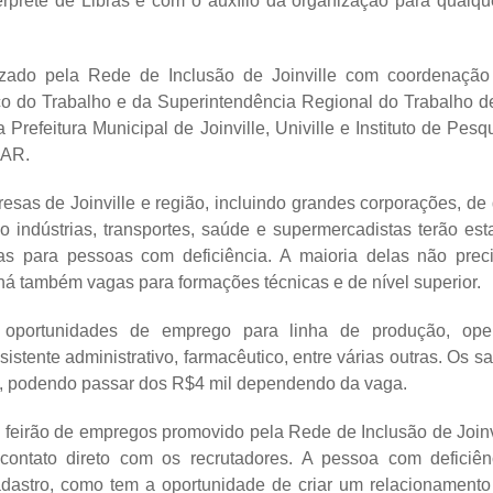
érprete de Libras e com o auxílio da organização para qual
lizado pela Rede de Inclusão de Joinville com coordenação 
ico do Trabalho e da Superintendência Regional do Trabalho d
 Prefeitura Municipal de Joinville, Univille e Instituto de Pesq
PAR.
sas de Joinville e região, incluindo grandes corporações, de
 indústrias, transportes, saúde e supermercadistas terão es
as para pessoas com deficiência. A maioria delas não prec
 há também vagas para formações técnicas e de nível superior.
 oportunidades de emprego para linha de produção, ope
istente administrativo, farmacêutico, entre várias outras. Os s
l, podendo passar dos R$4 mil dependendo da vaga.
o feirão de empregos promovido pela Rede de Inclusão de Joinv
contato direto com os recrutadores. A pessoa com deficiê
dastro, como tem a oportunidade de criar um relacionament