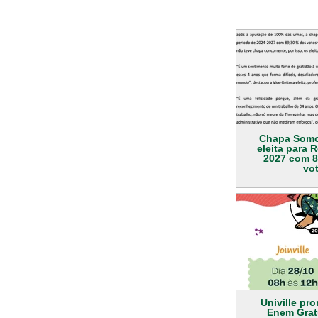
Chapa Somos
eleita para R
2027 com 8
vo
Univille pr
Enem Grat