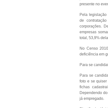
presente no even
Pela legislação
de contratação
corporações. D
empresas somam
total, 53,9% de
No Censo 2010,
deficiência em 
Para se candida
Para se candid
foto e se quise
fichas cadastr
Dependendo do p
já empregado.