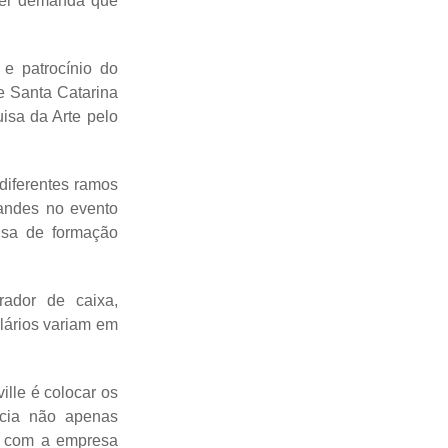
quer demanda que
e patrocínio do
e Santa Catarina
uisa da Arte pelo
 diferentes ramos
tandes no evento
isa de formação
rador de caixa,
alários variam em
ille é colocar os
ncia não apenas
o com a empresa