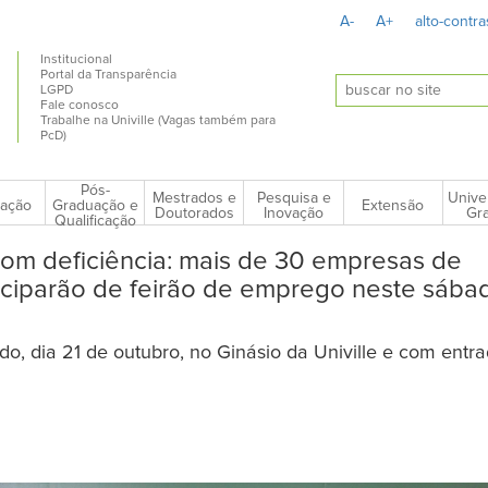
A-
A+
alto-contra
Institucional
Portal da Transparência
LGPD
Fale conosco
Trabalhe na Univille (Vagas também para
PcD)
Pós-
Mestrados e
Pesquisa e
Unive
ação
Extensão
Graduação e
Doutorados
Inovação
Gra
Qualificação
om deficiência: mais de 30 empresas de
rticiparão de feirão de emprego neste sába
o, dia 21 de outubro, no Ginásio da Univille e com entra