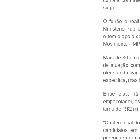
contará com int
surja.
O feirão é rea
Ministério Públ
e tem o apoio da
Movimento - IM
Mais de 30 empre
de atuação como
oferecendo vag
específica, mas
Entre elas, há
empacotador, ass
torno de R$2 mi
“O diferencial d
candidatos em 
preenche um ca