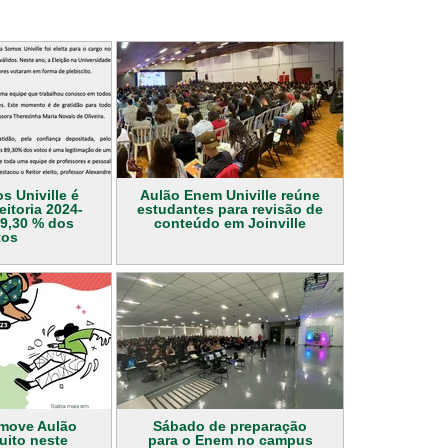
 Univille é
Aulão Enem Univille reúne
eitoria 2024-
estudantes para revisão de
9,30 % dos
conteúdo em Joinville
tos
omove Aulão
Sábado de preparação
uito neste
para o Enem no campus