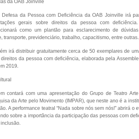
das da OAB Joinville
efesa da Pessoa com Deficiência da OAB Joinville irá part
ntações gerais sobre direitos da pessoa com deficiênci
ncionará como um plantão para esclarecimento de dúvidas 
 transporte, previdenciário, trabalho, capacitismo, entre outras.
ém irá distribuir gratuitamente cerca de 50 exemplares de u
e direitos da pessoa com deficiência, elaborada pela Assemble
 em 2019.
ltural
m contará com uma apresentação do Grupo de Teatro Arte
quisa da Arte pelo Movimento (IMPAR), que neste ano é a instit
ão. A performance teatral “Nada sobre nós sem nós!” abrirá o 
indo sobre a importância da participação das pessoas com def
 inclusão.