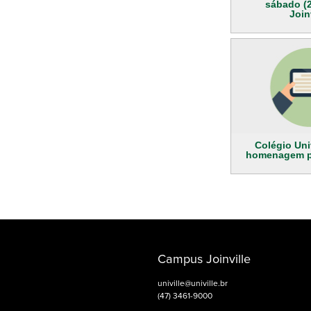
sábado (2
Join
Colégio Uni
homenagem p
Campus Joinville
univille@univille.br
(47) 3461-9000