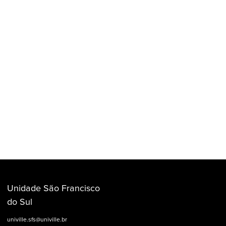
Unidade São Francisco
do Sul
univille.sfs@univille.br