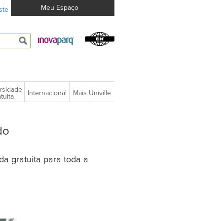
Meu Espaço
ste
rsidade
Internacional
Mais Univille
tuita
do
da gratuita para toda a