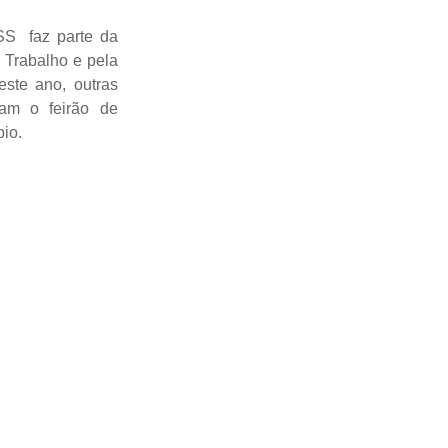
SS faz parte da
 Trabalho e pela
ste ano, outras
ram o feirão de
pio.
;