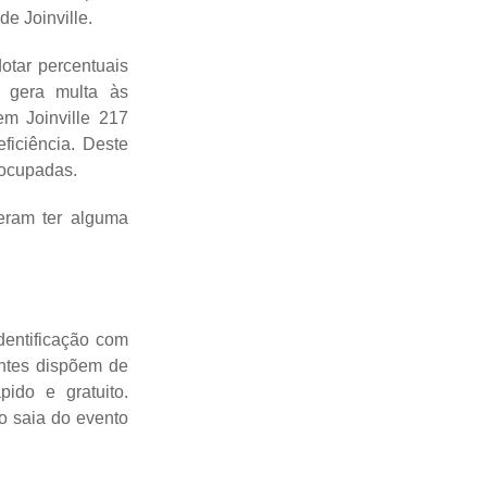
e Joinville.
otar percentuais
i gera multa às
m Joinville 217
iciência. Deste
 ocupadas.
eram ter alguma
entificação com
antes dispõem de
ido e gratuito.
o saia do evento