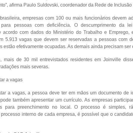
to”, afirma Paulo Suldovski, coordenador da Rede de Inclusão d
 brasileira, empresas com 100 ou mais funcionários devem ad
 para pessoas com deficiência. O descumprimento da le
e acordo com dados do Ministério do Trabalho e Emprego, e
 5.913 vagas que devem ser reservadas a pessoas com def
las estão efetivamente ocupadas. As demais ainda precisam ser
 mais de 30 mil entrevistados residentes em Joinville diss
gradações mais severas.
tar a vagas
atar a vagas, a pessoa deve ter em mãos um documento de id
r pode também apresentar um currículo. As empresas particip
ais para preenchimento no local. O processo é simples, ráp
rocesso interno de cada empresa, é possível que o candidat