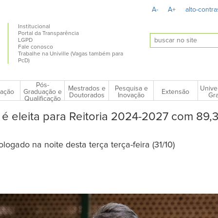
A-
A+
alto-contra
Institucional
Portal da Transparência
LGPD
Fale conosco
Trabalhe na Univille (Vagas também para
PcD)
Pós-
Mestrados e
Pesquisa e
Unive
ação
Extensão
Graduação e
Doutorados
Inovação
Gra
Qualificação
 é eleita para Reitoria 2024-2027 com 89,
logado na noite desta terça terça-feira (31/10)