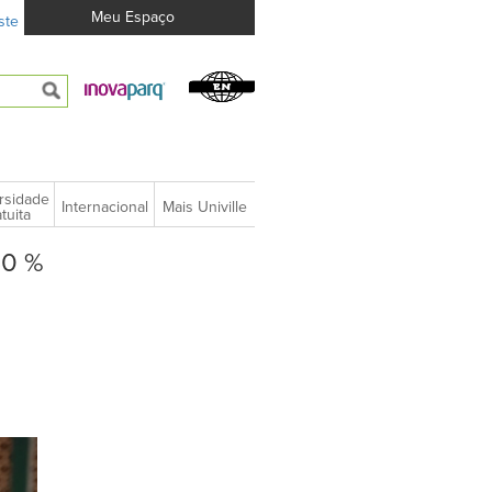
Meu Espaço
ste
rsidade
Internacional
Mais Univille
tuita
30 %