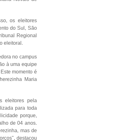
o, os eleitores
ento do Sul, São
ribunal Regional
 eleitoral.
cedora no campus
idão à uma equipe
. Este momento é
Therezinha Maria
s eleitores pela
lizada para toda
icidade porque,
alho de 04 anos.
erezinha, mas de
orços", destacou