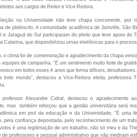
eeleitos aos cargos de Reitor e Vice-Reitora.
leição na Universidade não teve chapa concorrente, por iss
a de plebiscito. A comunidade acadêmica de Joinville, São B
l e Jaraguá do Sul participaram do pleito que teve apoio do T
ta Catarina, que disponibilizou urnas eletrônicas para o processo
o, o clima foi de comemoração e agradecimento da chapa ven
às equipes de campanha. "É um sentimento muito forte de grat
onosco em todos esses 4 anos que forma difíceis, desafiadores
a todo mundo", destacou a Vice-Reitora eleita, professora 
ra.
, professor Alexandre Cidral, destacou o agradecimento ao
to, mas também reforçou que a gestão universitária será rea
dêmica em prol da educação e da Universidade. "É uma fel
o, pela confiança depositada, pelo reconhecimento de um trab
otos é uma legitimação de um trabalho, não só meu e da Th
 de professores e pessoal administrativo que não mediram esf