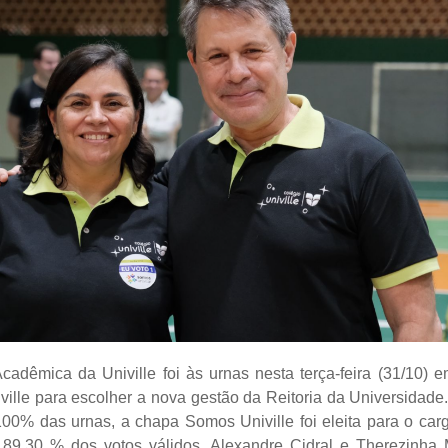
adêmica da Univille foi às urnas nesta terça-feira (31/10) 
ville para escolher a nova gestão da Reitoria da Universidade
00% das urnas, a chapa Somos Univille foi eleita para o car
89,30 % dos votos válidos. Alexandre Cidral e Therezinha 