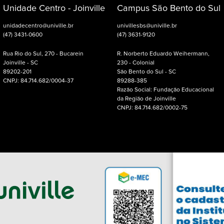
Unidade Centro - Joinville
Campus São Bento do Sul
unidadecentro@univille.br
univillesbs@univille.br
(47) 3431-0600
(47) 3631-9120
Rua Rio do Sul, 270 - Bucarein
R. Norberto Eduardo Weihermann,
Joinville - SC
230 - Colonial
89202-201
São Bento do Sul - SC
CNPJ: 84.714.682/0004-37
89288-385
Razão Social: Fundação Educacional
da Região de Joinville
CNPJ: 84.714.682/0002-75