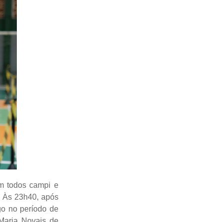
em todos campi e
. Às 23h40, após
go no período de
Maria Novais de