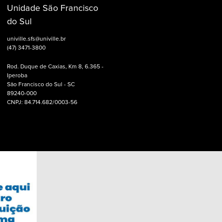
Unidade São Francisco
do Sul
univille.sfs@univille.br
(47) 3471-3800
Rod. Duque de Caxias, Km 8, 6.365 -
Iperoba
São Francisco do Sul - SC
89240-000
CNPJ: 84.714.682/0003-56