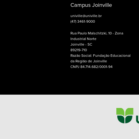
Campus Joinville
univille@univille.br
(47) 3461-9000
Rua Paulo Malschitzki, 10 - Zona
Industrial Norte
Joinville - SC
89219-710
Razão Social: Fundação Educacional
da Região de Joinville
CNPJ 84.714.682/0001-94