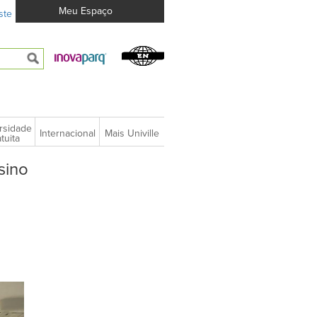
Meu Espaço
ste
rsidade
Internacional
Mais Univille
tuita
sino