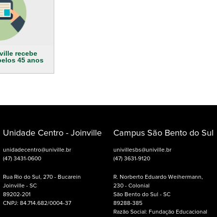
ville recebe
elos 45 anos
Unidade Centro - Joinville
Campus São Bento do Sul
unidadecentro@univille.br
univillesbs@univille.br
(47) 3431-0600
(47) 3631-9120
Rua Rio do Sul, 270 - Bucarein
R. Norberto Eduardo Weihermann,
Joinville - SC
230 - Colonial
89202-201
São Bento do Sul - SC
CNPJ: 84.714.682/0004-37
89288-385
Razão Social: Fundação Educacional