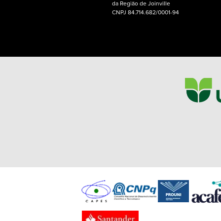
da Região de Joinville
CNPJ 84.714.682/0001-94