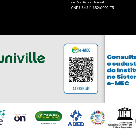
da Região de Joinville
CNPJ: 84.714.682/0002-75