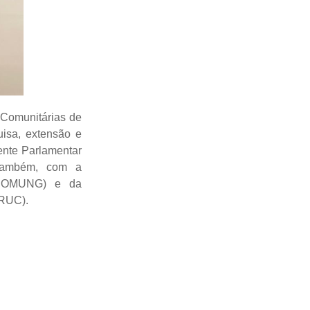
 Comunitárias de
uisa, extensão e
ente Parlamentar
 também, com a
 (COMUNG) e da
BRUC).