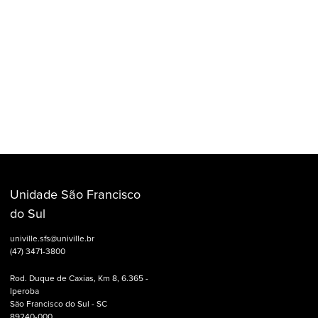
Unidade São Francisco
do Sul
univille.sfs@univille.br
(47) 3471-3800
Rod. Duque de Caxias, Km 8, 6.365 -
Iperoba
São Francisco do Sul - SC
89240-000