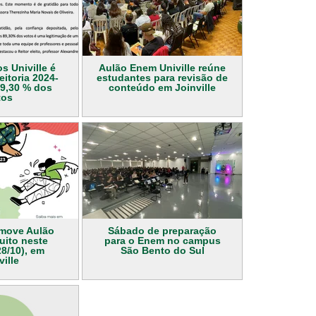
 Univille é
Aulão Enem Univille reúne
eitoria 2024-
estudantes para revisão de
9,30 % dos
conteúdo em Joinville
tos
omove Aulão
Sábado de preparação
uito neste
para o Enem no campus
8/10), em
São Bento do Sul
ville