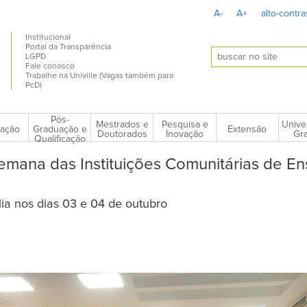
A-
A+
alto-contra
Institucional
Portal da Transparência
LGPD
Fale conosco
Trabalhe na Univille (Vagas também para
PcD)
Pós-
Mestrados e
Pesquisa e
Unive
ação
Extensão
Graduação e
Doutorados
Inovação
Gra
Qualificação
 Semana das Instituições Comunitárias de En
ia nos dias 03 e 04 de outubro