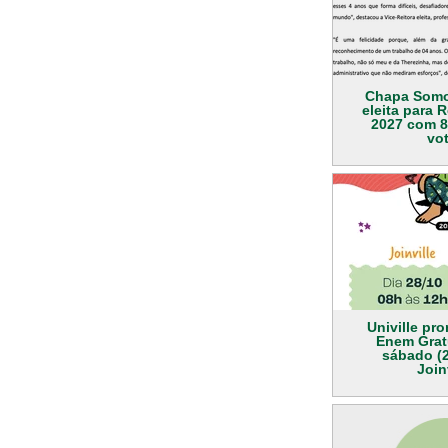
Chapa Somos
eleita para R
2027 com 8
vo
Univille pr
Enem Grat
sábado (2
Join