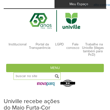
Meu Espaço
A-
A+
alto-contra
Institucional
Portal da
LGPD
Fale
Trabalhe na
Transparência
conosco
Univille (Vagas
também para
PcD)
MENU
Univille recebe ações
do Maio Furta-Cor